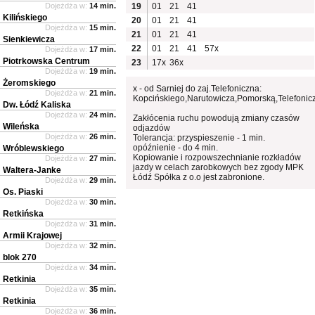
Dojeżdża w:
14 min.
19
01
21
41
Kilińskiego
20
01
21
41
Dojeżdża w:
15 min.
21
01
21
41
Sienkiewicza
22
01
21
41
57x
Dojeżdża w:
17 min.
Piotrkowska Centrum
23
17x
36x
Dojeżdża w:
19 min.
Żeromskiego
x - od Sarniej do zaj.Telefoniczna:
Dojeżdża w:
21 min.
Kopcińskiego,Narutowicza,Pomorską,Telefonic
Dw. Łódź Kaliska
Dojeżdża w:
24 min.
Zakłócenia ruchu powodują zmiany czasów
Wileńska
odjazdów
Dojeżdża w:
26 min.
Tolerancja: przyspieszenie - 1 min.
opóźnienie - do 4 min.
Wróblewskiego
Kopiowanie i rozpowszechnianie rozkładów
Dojeżdża w:
27 min.
jazdy w celach zarobkowych bez zgody MPK
Waltera-Janke
Łódź Spółka z o.o jest zabronione.
Dojeżdża w:
29 min.
Os. Piaski
Dojeżdża w:
30 min.
Retkińska
Dojeżdża w:
31 min.
Armii Krajowej
Dojeżdża w:
32 min.
blok 270
Dojeżdża w:
34 min.
Retkinia
Dojeżdża w:
35 min.
Retkinia
Dojeżdża w:
36 min.