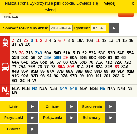
Nasza strona wykorzystuje pliki cookie. Dowiedz się
więcej
x
#
więcej.
Sprawdź rozkład na dzień:
i godzinę:
Z
Z1
Z2
0
1
2
3
4
5
6
7
8
9
10A
10B
11
12
13
14
15
16
41
43
45
Z3
Z6
Z13
Z43
50A
50B
51A
51B
52
53A
53C
53B
54B
55A
55B
55C
56
57
58A
58B
59
60A
60B
60C
60D
61
62
63
64A
64B
65A
65B
66
67
68
69A
69B
70
71A
71B
72A
72B
73
75A
75B
76
77
78
80A
80B
81A
81B
82A
82B
83
84A
84B
85A
85B
86
87A
87B
88A
88B
88C
88D
89
90
91A
91B
91C
92A
92B
93
94
96
97A
97B
99
100
101
201
202
6.
F1
G1
G2
H
W
N1A
N1B
N2
N3A
N3B
N4A
N4B
N5A
N5B
N6
N7A
N7B
N8
N9
Linie
Zmiany
Utrudnienia
Przystanki
Połączenia
Schematy
Pobierz