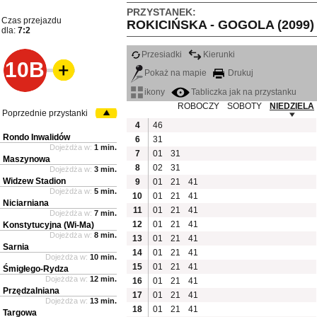
PRZYSTANEK:
Czas przejazdu
ROKICIŃSKA - GOGOLA (2099)
dla:
7:2
Przesiadki
Kierunki
10B
Pokaż na mapie
Drukuj
ikony
Tabliczka jak na przystanku
ROBOCZY
SOBOTY
NIEDZIELA
Poprzednie przystanki
4
46
Rondo Inwalidów
6
31
Dojeżdża w:
1 min.
7
01
31
Maszynowa
8
02
31
Dojeżdża w:
3 min.
Widzew Stadion
9
01
21
41
Dojeżdża w:
5 min.
10
01
21
41
Niciarniana
11
01
21
41
Dojeżdża w:
7 min.
12
01
21
41
Konstytucyjna (Wi-Ma)
Dojeżdża w:
8 min.
13
01
21
41
Sarnia
14
01
21
41
Dojeżdża w:
10 min.
15
01
21
41
Śmigłego-Rydza
Dojeżdża w:
12 min.
16
01
21
41
Przędzalniana
17
01
21
41
Dojeżdża w:
13 min.
18
01
21
41
Targowa