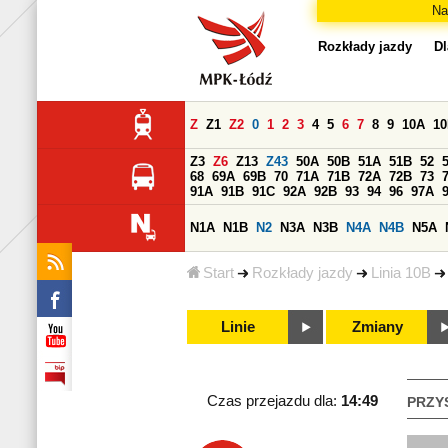
Na
Rozkłady jazdy
Dl
Z
Z1
Z2
0
1
2
3
4
5
6
7
8
9
10A
1
Z3
Z6
Z13
Z43
50A
50B
51A
51B
52
68
69A
69B
70
71A
71B
72A
72B
73
91A
91B
91C
92A
92B
93
94
96
97A
N1A
N1B
N2
N3A
N3B
N4A
N4B
N5A
Start
Rozkłady jazdy
Linia 10B
Linie
Zmiany
Czas przejazdu dla:
14:49
PRZY