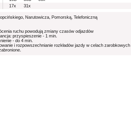
17x
31x
Kopcińskiego, Narutowicza, Pomorską, Telefoniczną
ócenia ruchu powodują zmiany czasów odjazdów
rancja: przyspieszenie - 1 min.
nienie - do 4 min.
owanie i rozpowszechnianie rozkładów jazdy w celach zarobkowych
 zabronione.