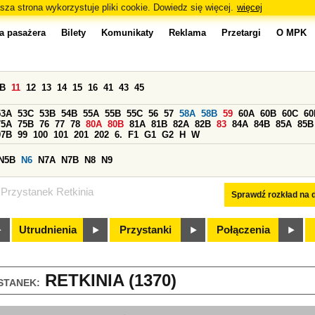
sza strona wykorzystuje pliki cookie. Dowiedz się więcej.
więcej
a pasażera
Bilety
Komunikaty
Reklama
Przetargi
O MPK
0B
11
12
13
14
15
16
41
43
45
53A
53C
53B
54B
55A
55B
55C
56
57
58A
58B
59
60A
60B
60C
60
75A
75B
76
77
78
80A
80B
81A
81B
82A
82B
83
84A
84B
85A
85B
97B
99
100
101
201
202
6.
F1
G1
G2
H
W
N5B
N6
N7A
N7B
N8
N9
Przystanek Retkinia
Sprawdź rozkład na d
Utrudnienia
Przystanki
Połączenia
RETKINIA (1370)
STANEK: