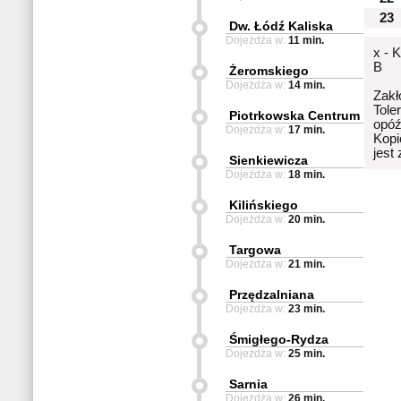
23
Dw. Łódź Kaliska
Dojeżdża w:
11 min.
x - 
B
Żeromskiego
Dojeżdża w:
14 min.
Zakł
Tole
Piotrkowska Centrum
opóź
Dojeżdża w:
17 min.
Kopi
jest
Sienkiewicza
Dojeżdża w:
18 min.
Kilińskiego
Dojeżdża w:
20 min.
Targowa
Dojeżdża w:
21 min.
Przędzalniana
Dojeżdża w:
23 min.
Śmigłego-Rydza
Dojeżdża w:
25 min.
Sarnia
Dojeżdża w:
26 min.