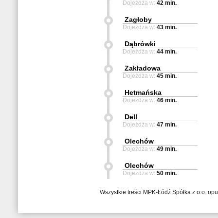
Dojeżdża w:
42 min.
Zagłoby
Dojeżdża w:
43 min.
Dąbrówki
Dojeżdża w:
44 min.
Zakładowa
Dojeżdża w:
45 min.
Hetmańska
Dojeżdża w:
46 min.
Dell
Dojeżdża w:
47 min.
Olechów
Dojeżdża w:
49 min.
Olechów
Dojeżdża w:
50 min.
Wszystkie treści MPK-Łódź Spółka z o.o. op