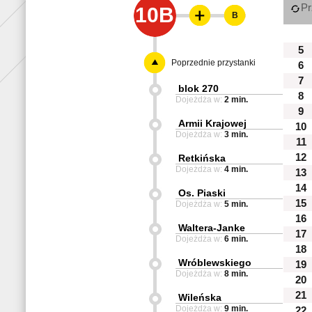
Pr
10B
B
5
Poprzednie przystanki
6
7
blok 270
8
Dojeżdża w:
2 min.
9
Armii Krajowej
10
Dojeżdża w:
3 min.
11
12
Retkińska
Dojeżdża w:
4 min.
13
14
Os. Piaski
15
Dojeżdża w:
5 min.
16
Waltera-Janke
17
Dojeżdża w:
6 min.
18
Wróblewskiego
19
Dojeżdża w:
8 min.
20
21
Wileńska
Dojeżdża w:
9 min.
22