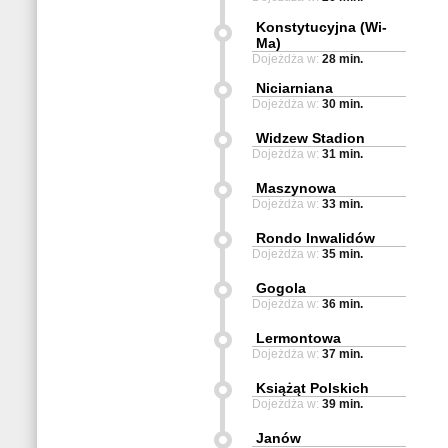
Konstytucyjna (Wi-
Ma)
Dojeżdża w:
28 min.
Niciarniana
Dojeżdża w:
30 min.
Widzew Stadion
Dojeżdża w:
31 min.
Maszynowa
Dojeżdża w:
33 min.
Rondo Inwalidów
Dojeżdża w:
35 min.
Gogola
Dojeżdża w:
36 min.
Lermontowa
Dojeżdża w:
37 min.
Książąt Polskich
Dojeżdża w:
39 min.
Janów