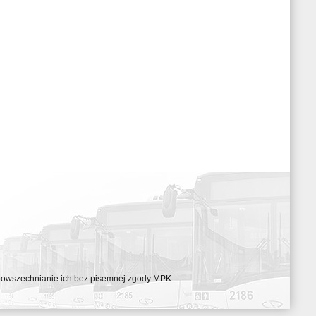
ozpowszechnianie ich bez pisemnej zgody MPK-