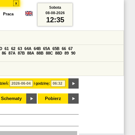
x
Sobota
08-08-2026
Praca
12:35
D
61
62
63
64A
64B
65A
65B
66
67
86
87A
87B
88A
88B
88C
88D
89
90
zień:
i godzinę:
Schematy
Pobierz