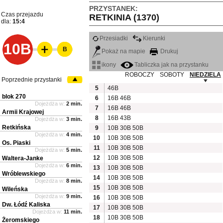
PRZYSTANEK:
Czas przejazdu
RETKINIA (1370)
dla:
15:4
Przesiadki
Kierunki
10B
B
Pokaż na mapie
Drukuj
ikony
Tabliczka jak na przystanku
ROBOCZY
SOBOTY
NIEDZIELA
Poprzednie przystanki
5
46B
blok 270
6
16B
46B
Dojeżdża w:
2 min.
7
16B
46B
Armii Krajowej
8
16B
43B
Dojeżdża w:
3 min.
Retkińska
9
10B
30B
50B
Dojeżdża w:
4 min.
10
10B
30B
50B
Os. Piaski
11
10B
30B
50B
Dojeżdża w:
5 min.
12
10B
30B
50B
Waltera-Janke
Dojeżdża w:
6 min.
13
10B
30B
50B
Wróblewskiego
14
10B
30B
50B
Dojeżdża w:
8 min.
15
10B
30B
50B
Wileńska
Dojeżdża w:
9 min.
16
10B
30B
50B
Dw. Łódź Kaliska
17
10B
30B
50B
Dojeżdża w:
11 min.
18
10B
30B
50B
Żeromskiego