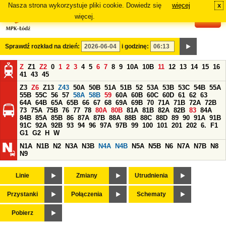
Nasza strona wykorzystuje pliki cookie. Dowiedz się
więcej
x
#
więcej.
Sprawdź rozkład na dzień:
i godzinę:
Z
Z1
Z2
0
1
2
3
4
5
6
7
8
9
10A
10B
11
12
13
14
15
16
41
43
45
Z3
Z6
Z13
Z43
50A
50B
51A
51B
52
53A
53B
53C
54B
55A
55B
55C
56
57
58A
58B
59
60A
60B
60C
60D
61
62
63
64A
64B
65A
65B
66
67
68
69A
69B
70
71A
71B
72A
72B
73
75A
75B
76
77
78
80A
80B
81A
81B
82A
82B
83
84A
84B
85A
85B
86
87A
87B
88A
88B
88C
88D
89
90
91A
91B
91C
92A
92B
93
94
96
97A
97B
99
100
101
201
202
6.
F1
G1
G2
H
W
N1A
N1B
N2
N3A
N3B
N4A
N4B
N5A
N5B
N6
N7A
N7B
N8
N9
Linie
Zmiany
Utrudnienia
Przystanki
Połączenia
Schematy
Pobierz