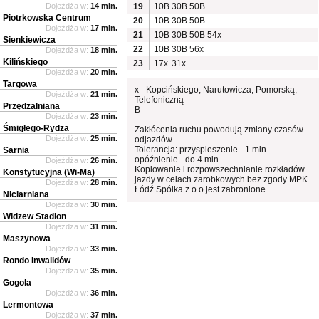
Dojeżdża w:
14 min.
19
10B
30B
50B
Piotrkowska Centrum
20
10B
30B
50B
Dojeżdża w:
17 min.
21
10B
30B
50B
54x
Sienkiewicza
22
10B
30B
56x
Dojeżdża w:
18 min.
Kilińskiego
23
17x
31x
Dojeżdża w:
20 min.
Targowa
x - Kopcińskiego, Narutowicza, Pomorską,
Dojeżdża w:
21 min.
Telefoniczną
Przędzalniana
B
Dojeżdża w:
23 min.
Śmigłego-Rydza
Zakłócenia ruchu powodują zmiany czasów
Dojeżdża w:
25 min.
odjazdów
Tolerancja: przyspieszenie - 1 min.
Sarnia
opóźnienie - do 4 min.
Dojeżdża w:
26 min.
Kopiowanie i rozpowszechnianie rozkładów
Konstytucyjna (Wi-Ma)
jazdy w celach zarobkowych bez zgody MPK
Dojeżdża w:
28 min.
Łódź Spółka z o.o jest zabronione.
Niciarniana
Dojeżdża w:
30 min.
Widzew Stadion
Dojeżdża w:
31 min.
Maszynowa
Dojeżdża w:
33 min.
Rondo Inwalidów
Dojeżdża w:
35 min.
Gogola
Dojeżdża w:
36 min.
Lermontowa
Dojeżdża w:
37 min.