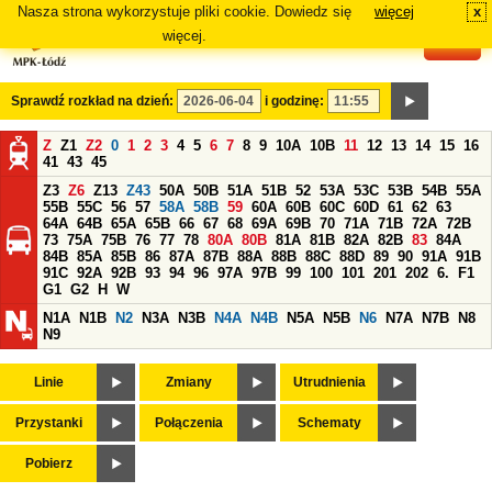
Nasza strona wykorzystuje pliki cookie. Dowiedz się
więcej
x
#
więcej.
Sprawdź rozkład na dzień:
i godzinę:
Z
Z1
Z2
0
1
2
3
4
5
6
7
8
9
10A
10B
11
12
13
14
15
16
41
43
45
Z3
Z6
Z13
Z43
50A
50B
51A
51B
52
53A
53C
53B
54B
55A
55B
55C
56
57
58A
58B
59
60A
60B
60C
60D
61
62
63
64A
64B
65A
65B
66
67
68
69A
69B
70
71A
71B
72A
72B
73
75A
75B
76
77
78
80A
80B
81A
81B
82A
82B
83
84A
84B
85A
85B
86
87A
87B
88A
88B
88C
88D
89
90
91A
91B
91C
92A
92B
93
94
96
97A
97B
99
100
101
201
202
6.
F1
G1
G2
H
W
N1A
N1B
N2
N3A
N3B
N4A
N4B
N5A
N5B
N6
N7A
N7B
N8
N9
Linie
Zmiany
Utrudnienia
Przystanki
Połączenia
Schematy
Pobierz