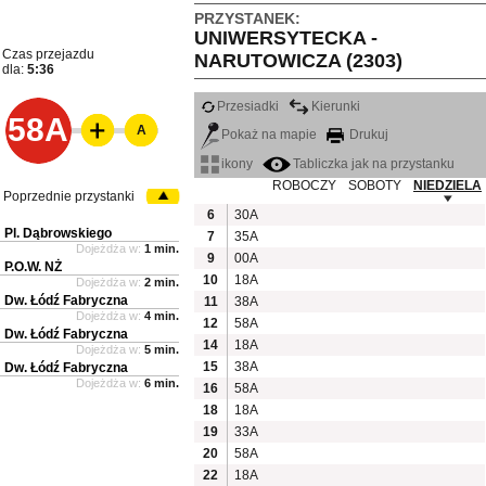
PRZYSTANEK:
UNIWERSYTECKA -
Czas przejazdu
NARUTOWICZA (2303)
dla:
5:36
Przesiadki
Kierunki
58A
A
Pokaż na mapie
Drukuj
ikony
Tabliczka jak na przystanku
ROBOCZY
SOBOTY
NIEDZIELA
Poprzednie przystanki
6
30A
Pl. Dąbrowskiego
7
35A
Dojeżdża w:
1 min.
9
00A
P.O.W. NŻ
10
18A
Dojeżdża w:
2 min.
Dw. Łódź Fabryczna
11
38A
Dojeżdża w:
4 min.
12
58A
Dw. Łódź Fabryczna
14
18A
Dojeżdża w:
5 min.
15
38A
Dw. Łódź Fabryczna
Dojeżdża w:
6 min.
16
58A
18
18A
19
33A
20
58A
22
18A