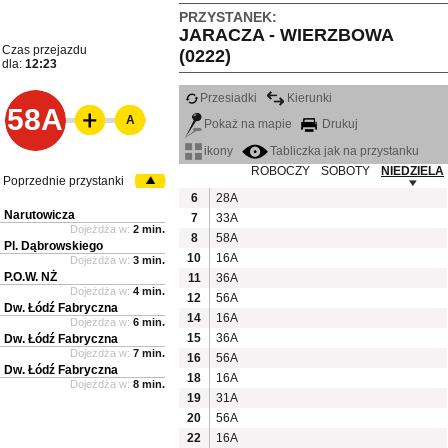
PRZYSTANEK:
JARACZA - WIERZBOWA
Czas przejazdu
(0222)
dla:
12:23
Przesiadki
Kierunki
58A
A
Pokaż na mapie
Drukuj
ikony
Tabliczka jak na przystanku
ROBOCZY
SOBOTY
NIEDZIELA
Poprzednie przystanki
6
28A
Narutowicza
7
33A
Dojeżdża w:
2 min.
8
58A
Pl. Dąbrowskiego
10
16A
Dojeżdża w:
3 min.
P.O.W. NŻ
11
36A
Dojeżdża w:
4 min.
12
56A
Dw. Łódź Fabryczna
14
16A
Dojeżdża w:
6 min.
15
36A
Dw. Łódź Fabryczna
Dojeżdża w:
7 min.
16
56A
Dw. Łódź Fabryczna
18
16A
Dojeżdża w:
8 min.
19
31A
20
56A
22
16A