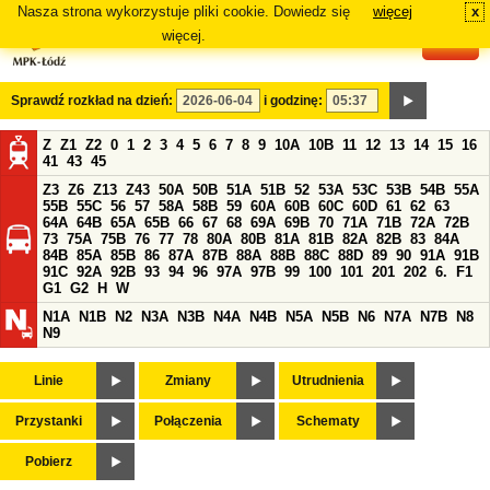
Nasza strona wykorzystuje pliki cookie. Dowiedz się
więcej
x
#
więcej.
Sprawdź rozkład na dzień:
i godzinę:
Z
Z1
Z2
0
1
2
3
4
5
6
7
8
9
10A
10B
11
12
13
14
15
16
41
43
45
Z3
Z6
Z13
Z43
50A
50B
51A
51B
52
53A
53C
53B
54B
55A
55B
55C
56
57
58A
58B
59
60A
60B
60C
60D
61
62
63
64A
64B
65A
65B
66
67
68
69A
69B
70
71A
71B
72A
72B
73
75A
75B
76
77
78
80A
80B
81A
81B
82A
82B
83
84A
84B
85A
85B
86
87A
87B
88A
88B
88C
88D
89
90
91A
91B
91C
92A
92B
93
94
96
97A
97B
99
100
101
201
202
6.
F1
G1
G2
H
W
N1A
N1B
N2
N3A
N3B
N4A
N4B
N5A
N5B
N6
N7A
N7B
N8
N9
Linie
Zmiany
Utrudnienia
Przystanki
Połączenia
Schematy
Pobierz