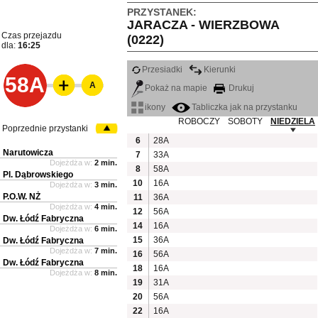
PRZYSTANEK:
JARACZA - WIERZBOWA
Czas przejazdu
(0222)
dla:
16:25
Przesiadki
Kierunki
58A
A
Pokaż na mapie
Drukuj
ikony
Tabliczka jak na przystanku
ROBOCZY
SOBOTY
NIEDZIELA
Poprzednie przystanki
6
28A
Narutowicza
7
33A
Dojeżdża w:
2 min.
8
58A
Pl. Dąbrowskiego
10
16A
Dojeżdża w:
3 min.
P.O.W. NŻ
11
36A
Dojeżdża w:
4 min.
12
56A
Dw. Łódź Fabryczna
14
16A
Dojeżdża w:
6 min.
15
36A
Dw. Łódź Fabryczna
Dojeżdża w:
7 min.
16
56A
Dw. Łódź Fabryczna
18
16A
Dojeżdża w:
8 min.
19
31A
20
56A
22
16A