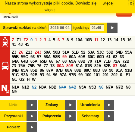
Nasza strona wykorzystuje pliki cookie. Dowiedz się
więcej
x
#
więcej.
Sprawdź rozkład na dzień:
i godzinę:
Z
Z1
Z2
0
1
2
3
4
5
6
7
8
9
10A
10B
11
12
13
14
15
16
41
43
45
Z3
Z6
Z13
Z43
50A
50B
51A
51B
52
53A
53C
53B
54B
55A
55B
55C
56
57
58A
58B
59
60A
60B
60C
60D
61
62
63
64A
64B
65A
65B
66
67
68
69A
69B
70
71A
71B
72A
72B
73
75A
75B
76
77
78
80A
80B
81A
81B
82A
82B
83
84A
84B
85A
85B
86
87A
87B
88A
88B
88C
88D
89
90
91A
91B
91C
92A
92B
93
94
96
97A
97B
99
100
101
201
202
6.
F1
G1
G2
H
W
N1A
N1B
N2
N3A
N3B
N4A
N4B
N5A
N5B
N6
N7A
N7B
N8
N9
Linie
Zmiany
Utrudnienia
Przystanki
Połączenia
Schematy
Pobierz