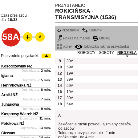
PRZYSTANEK:
ROKICIŃSKA -
Czas przejazdu
TRANSMISYJNA (1536)
dla:
16:33
Przesiadki
Kierunki
58A
A
Pokaż na mapie
Drukuj
ikony
Tabliczka jak na przystanku
ROBOCZY
SOBOTY
NIEDZIELA
Poprzednie przystanki
9
39A
Kosodrzewiny NŻ
10
59A
Dojeżdża w:
2 min.
12
19A
Iglasta
13
39A
Dojeżdża w:
5 min.
Henrykowska NŻ
14
59A
Dojeżdża w:
6 min.
16
19A
Arniki NŻ
17
39A
Dojeżdża w:
7 min.
18
54A
Juhasowa
Dojeżdża w:
9 min.
Kasprowy Wierch NŻ
A
Dojeżdża w:
11 min.
Potokowa NŻ
Zakłócenia ruchu powodują zmiany czasów
Dojeżdża w:
13 min.
odjazdów
Tolerancja: przyspieszenie - 1 min.
Giewont
opóźnienie - do 4 min.
Dojeżdża w:
14 min.