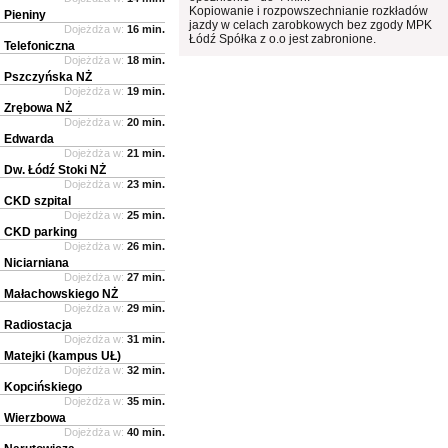
Kopiowanie i rozpowszechnianie rozkładów
Pieniny
jazdy w celach zarobkowych bez zgody MPK
Dojeżdża w:
16 min.
Łódź Spółka z o.o jest zabronione.
Telefoniczna
Dojeżdża w:
18 min.
Pszczyńska NŻ
Dojeżdża w:
19 min.
Zrębowa NŻ
Dojeżdża w:
20 min.
Edwarda
Dojeżdża w:
21 min.
Dw. Łódź Stoki NŻ
Dojeżdża w:
23 min.
CKD szpital
Dojeżdża w:
25 min.
CKD parking
Dojeżdża w:
26 min.
Niciarniana
Dojeżdża w:
27 min.
Małachowskiego NŻ
Dojeżdża w:
29 min.
Radiostacja
Dojeżdża w:
31 min.
Matejki (kampus UŁ)
Dojeżdża w:
32 min.
Kopcińskiego
Dojeżdża w:
35 min.
Wierzbowa
Dojeżdża w:
40 min.