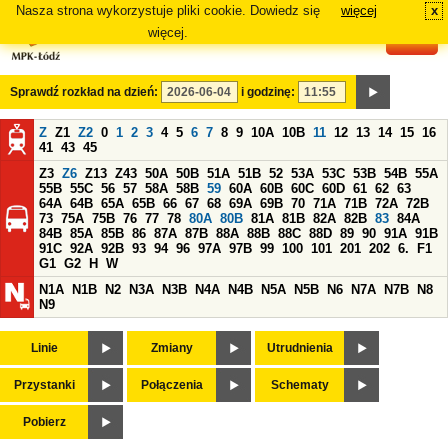
Nasza strona wykorzystuje pliki cookie. Dowiedz się
więcej
x
#
więcej.
Sprawdź rozkład na dzień:
i godzinę:
Z
Z1
Z2
0
1
2
3
4
5
6
7
8
9
10A
10B
11
12
13
14
15
16
41
43
45
Z3
Z6
Z13
Z43
50A
50B
51A
51B
52
53A
53C
53B
54B
55A
55B
55C
56
57
58A
58B
59
60A
60B
60C
60D
61
62
63
64A
64B
65A
65B
66
67
68
69A
69B
70
71A
71B
72A
72B
73
75A
75B
76
77
78
80A
80B
81A
81B
82A
82B
83
84A
84B
85A
85B
86
87A
87B
88A
88B
88C
88D
89
90
91A
91B
91C
92A
92B
93
94
96
97A
97B
99
100
101
201
202
6.
F1
G1
G2
H
W
N1A
N1B
N2
N3A
N3B
N4A
N4B
N5A
N5B
N6
N7A
N7B
N8
N9
Linie
Zmiany
Utrudnienia
Przystanki
Połączenia
Schematy
Pobierz