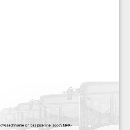
ozpowszechnianie ich bez pisemnej zgody MPK-