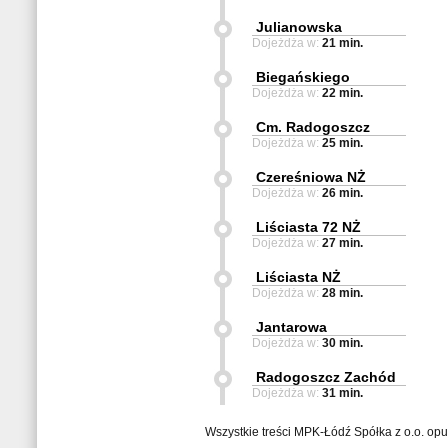
Julianowska
Dojeżdża w:
21 min.
Biegańskiego
Dojeżdża w:
22 min.
Cm. Radogoszcz
Dojeżdża w:
25 min.
Czereśniowa NŻ
Dojeżdża w:
26 min.
Liściasta 72 NŻ
Dojeżdża w:
27 min.
Liściasta NŻ
Dojeżdża w:
28 min.
Jantarowa
Dojeżdża w:
30 min.
Radogoszcz Zachód
Dojeżdża w:
31 min.
Wszystkie treści MPK-Łódź Spółka z o.o. op