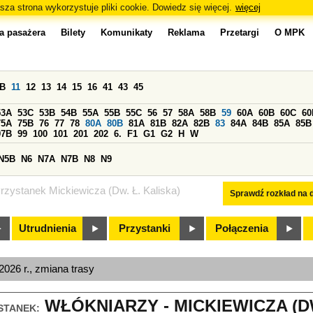
sza strona wykorzystuje pliki cookie. Dowiedz się więcej.
więcej
a pasażera
Bilety
Komunikaty
Reklama
Przetargi
O MPK
0B
11
12
13
14
15
16
41
43
45
53A
53C
53B
54B
55A
55B
55C
56
57
58A
58B
59
60A
60B
60C
60
75A
75B
76
77
78
80A
80B
81A
81B
82A
82B
83
84A
84B
85A
85B
97B
99
100
101
201
202
6.
F1
G1
G2
H
W
N5B
N6
N7A
N7B
N8
N9
rzystanek Mickiewicza (Dw. Ł. Kaliska)
Sprawdź rozkład na d
Utrudnienia
Przystanki
Połączenia
026 r., zmiana trasy
WŁÓKNIARZY - MICKIEWICZA (DW.
STANEK: