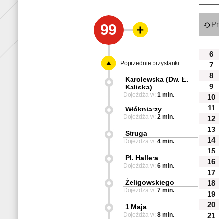
Pr
99
6
Poprzednie przystanki
7
8
Karolewska (Dw. Ł.
9
Kaliska)
Dojeżdża w:
1 min.
10
11
Włókniarzy
Dojeżdża w:
2 min.
12
13
Struga
14
Dojeżdża w:
4 min.
15
Pl. Hallera
16
Dojeżdża w:
6 min.
17
Żeligowskiego
18
Dojeżdża w:
7 min.
19
20
1 Maja
Dojeżdża w:
8 min.
21