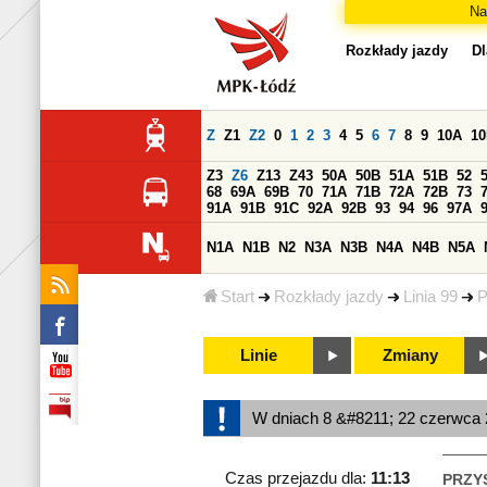
Na
Rozkłady jazdy
Dl
Z
Z1
Z2
0
1
2
3
4
5
6
7
8
9
10A
1
Z3
Z6
Z13
Z43
50A
50B
51A
51B
52
68
69A
69B
70
71A
71B
72A
72B
73
91A
91B
91C
92A
92B
93
94
96
97A
N1A
N1B
N2
N3A
N3B
N4A
N4B
N5A
Start
Rozkłady jazdy
Linia 99
P
Linie
Zmiany
W dniach 8 &#8211; 22 czerwca 2
Czas przejazdu dla:
11:13
PRZY