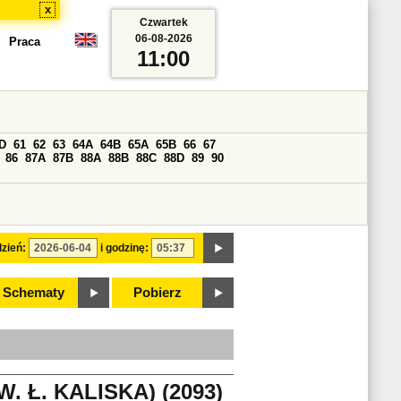
x
Czwartek
06-08-2026
Praca
11:00
D
61
62
63
64A
64B
65A
65B
66
67
86
87A
87B
88A
88B
88C
88D
89
90
zień:
i godzinę:
Schematy
Pobierz
 Ł. KALISKA) (2093)