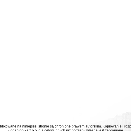
ublikowane na niniejszej stronie są chronione prawem autorskim. Kopiowanie i r
Łódź Spółka z o.o. dla celów innych niż potrzeby własne jest zabronione.