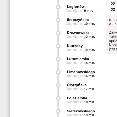
22
Legionów
23
Dojeżdża w:
9 min.
Srebrzyńska
x - 
Dojeżdża w:
10 min.
y - 
Zakł
Drewnowska
Tole
Dojeżdża w:
12 min.
opóź
Kopi
Kutrzeby
jest
Dojeżdża w:
14 min.
Lutomierska
Dojeżdża w:
15 min.
Limanowskiego
Dojeżdża w:
16 min.
Olsztyńska
Dojeżdża w:
17 min.
Pojezierska
Dojeżdża w:
18 min.
Sierakowskiego
Dojeżdża w:
19 min.