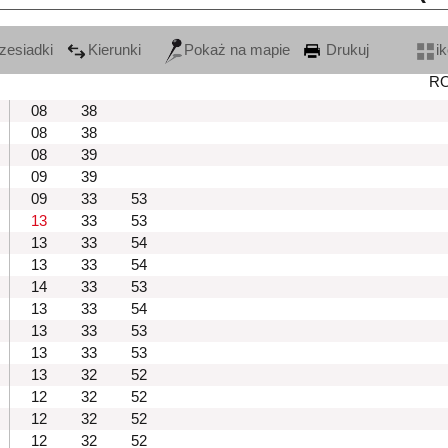
zesiadki
Kierunki
Pokaż na mapie
Drukuj
i
R
08
38
08
38
08
39
09
39
09
33
53
13
33
53
13
33
54
13
33
54
14
33
53
13
33
54
13
33
53
13
33
53
13
32
52
12
32
52
12
32
52
12
32
52