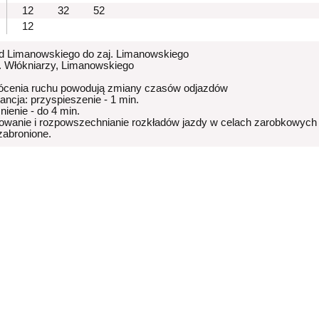
12
32
52
12
od Limanowskiego do zaj. Limanowskiego
p. Włókniarzy, Limanowskiego
ócenia ruchu powodują zmiany czasów odjazdów
rancja: przyspieszenie - 1 min.
nienie - do 4 min.
owanie i rozpowszechnianie rozkładów jazdy w celach zarobkowych
 zabronione.