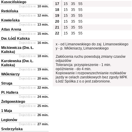
Kusocińskiego
17
15
35
55
Dojeżdża w:
10 min.
18
15
35
55
Retkińska
Dojeżdża w:
12 min.
19
15
35
55
Kowieńska
20
15
35
55
Dojeżdża w:
13 min.
21
15
35
55
Atlas Arena
22
15
35
55
Dojeżdża w:
15 min.
Dw. Łódź Kaliska
Dojeżdża w:
16 min.
x - od Limanowskiego do zaj. Limanowskiego
Mickiewicza (Dw. Ł.
y - p. Włókniarzy, Limanowskiego
Kaliska)
Dojeżdża w:
18 min.
Zakłócenia ruchu powodują zmiany czasów
odjazdów
Karolewska (Dw. Ł.
Tolerancja: przyspieszenie - 1 min.
Kaliska)
opóźnienie - do 4 min.
Dojeżdża w:
19 min.
Kopiowanie i rozpowszechnianie rozkładów
Włókniarzy
jazdy w celach zarobkowych bez zgody MPK
Dojeżdża w:
20 min.
Łódź Spółka z o.o jest zabronione.
Struga
Dojeżdża w:
22 min.
Pl. Hallera
Dojeżdża w:
24 min.
Żeligowskiego
Dojeżdża w:
25 min.
1 Maja
Dojeżdża w:
26 min.
Legionów
Dojeżdża w:
27 min.
Srebrzyńska