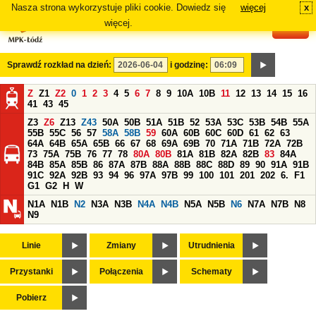
Nasza strona wykorzystuje pliki cookie. Dowiedz się
więcej
x
#
więcej.
Sprawdź rozkład na dzień:
i godzinę:
Z
Z1
Z2
0
1
2
3
4
5
6
7
8
9
10A
10B
11
12
13
14
15
16
41
43
45
Z3
Z6
Z13
Z43
50A
50B
51A
51B
52
53A
53C
53B
54B
55A
55B
55C
56
57
58A
58B
59
60A
60B
60C
60D
61
62
63
64A
64B
65A
65B
66
67
68
69A
69B
70
71A
71B
72A
72B
73
75A
75B
76
77
78
80A
80B
81A
81B
82A
82B
83
84A
84B
85A
85B
86
87A
87B
88A
88B
88C
88D
89
90
91A
91B
91C
92A
92B
93
94
96
97A
97B
99
100
101
201
202
6.
F1
G1
G2
H
W
N1A
N1B
N2
N3A
N3B
N4A
N4B
N5A
N5B
N6
N7A
N7B
N8
N9
Linie
Zmiany
Utrudnienia
Przystanki
Połączenia
Schematy
Pobierz