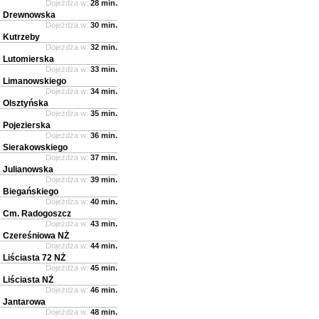
Dojeżdża w:
28 min.
Drewnowska
Dojeżdża w:
30 min.
Kutrzeby
Dojeżdża w:
32 min.
Lutomierska
Dojeżdża w:
33 min.
Limanowskiego
Dojeżdża w:
34 min.
Olsztyńska
Dojeżdża w:
35 min.
Pojezierska
Dojeżdża w:
36 min.
Sierakowskiego
Dojeżdża w:
37 min.
Julianowska
Dojeżdża w:
39 min.
Biegańskiego
Dojeżdża w:
40 min.
Cm. Radogoszcz
Dojeżdża w:
43 min.
Czereśniowa NŻ
Dojeżdża w:
44 min.
Liściasta 72 NŻ
Dojeżdża w:
45 min.
Liściasta NŻ
Dojeżdża w:
46 min.
Jantarowa
Dojeżdża w:
48 min.