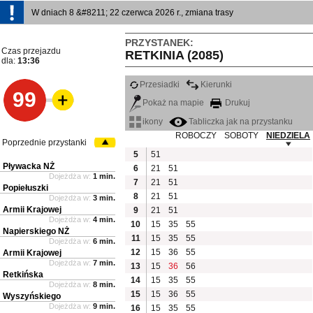
W dniach 8 &#8211; 22 czerwca 2026 r., zmiana trasy
PRZYSTANEK:
Czas przejazdu
RETKINIA (2085)
dla:
13:36
Przesiadki
Kierunki
99
Pokaż na mapie
Drukuj
ikony
Tabliczka jak na przystanku
ROBOCZY
SOBOTY
NIEDZIELA
Poprzednie przystanki
5
51
Pływacka NŻ
6
21
51
Dojeżdża w:
1 min.
7
21
51
Popiełuszki
8
21
51
Dojeżdża w:
3 min.
Armii Krajowej
9
21
51
Dojeżdża w:
4 min.
10
15
35
55
Napierskiego NŻ
11
15
35
55
Dojeżdża w:
6 min.
12
15
36
55
Armii Krajowej
Dojeżdża w:
7 min.
13
15
36
56
Retkińska
14
15
35
55
Dojeżdża w:
8 min.
15
15
36
55
Wyszyńskiego
Dojeżdża w:
9 min.
16
15
35
55