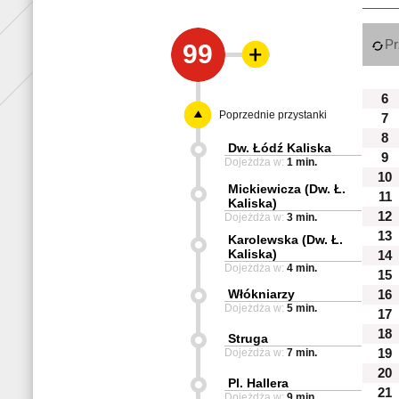
Pr
99
6
Poprzednie przystanki
7
8
Dw. Łódź Kaliska
9
Dojeżdża w:
1 min.
10
Mickiewicza (Dw. Ł.
11
Kaliska)
12
Dojeżdża w:
3 min.
13
Karolewska (Dw. Ł.
Kaliska)
14
Dojeżdża w:
4 min.
15
Włókniarzy
16
Dojeżdża w:
5 min.
17
18
Struga
Dojeżdża w:
7 min.
19
20
Pl. Hallera
21
Dojeżdża w:
9 min.