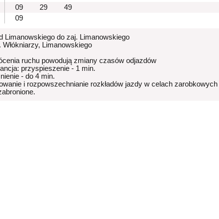
09
29
49
09
od Limanowskiego do zaj. Limanowskiego
p. Włókniarzy, Limanowskiego
ócenia ruchu powodują zmiany czasów odjazdów
rancja: przyspieszenie - 1 min.
nienie - do 4 min.
owanie i rozpowszechnianie rozkładów jazdy w celach zarobkowych
 zabronione.