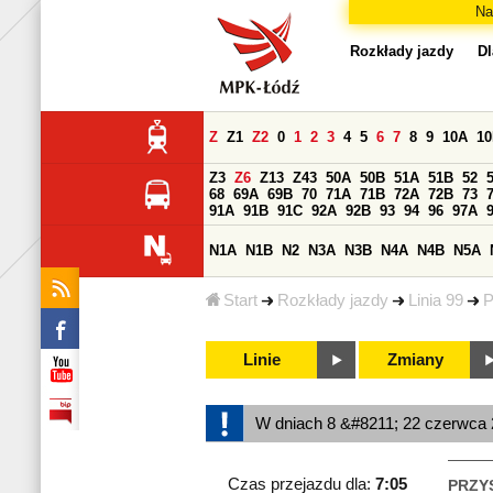
Na
Rozkłady jazdy
Dl
Z
Z1
Z2
0
1
2
3
4
5
6
7
8
9
10A
1
Z3
Z6
Z13
Z43
50A
50B
51A
51B
52
68
69A
69B
70
71A
71B
72A
72B
73
91A
91B
91C
92A
92B
93
94
96
97A
N1A
N1B
N2
N3A
N3B
N4A
N4B
N5A
Start
Rozkłady jazdy
Linia 99
P
Linie
Zmiany
W dniach 8 &#8211; 22 czerwca 2
Czas przejazdu dla:
7:05
PRZY