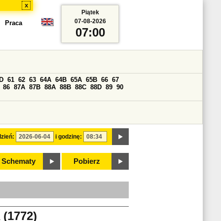
x
Piątek
07-08-2026
Praca
07:00
D
61
62
63
64A
64B
65A
65B
66
67
86
87A
87B
88A
88B
88C
88D
89
90
zień:
i godzinę:
Schematy
Pobierz
(1772)