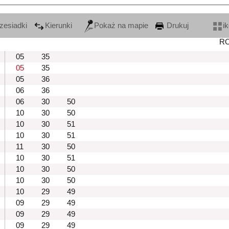
zesiadki
Kierunki
Pokaż na mapie
Drukuj
i
R
05
35
05
35
05
36
06
36
06
30
50
10
30
50
10
30
51
10
30
51
11
30
50
10
30
51
10
30
50
10
30
50
10
29
49
09
29
49
09
29
49
09
29
49