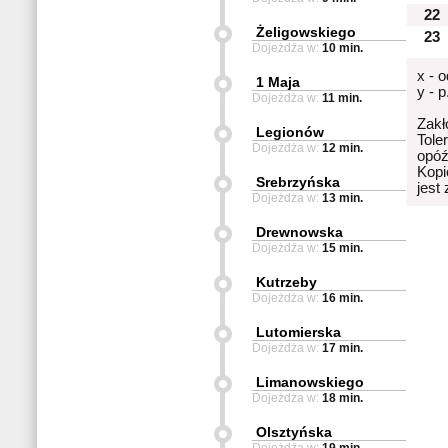
22
Żeligowskiego
23
Dojeżdża w:
10 min.
x - 
1 Maja
y - 
Dojeżdża w:
11 min.
Zakł
Legionów
Tole
Dojeżdża w:
12 min.
opóź
Kopi
Srebrzyńska
jest
Dojeżdża w:
13 min.
Drewnowska
Dojeżdża w:
15 min.
Kutrzeby
Dojeżdża w:
16 min.
Lutomierska
Dojeżdża w:
17 min.
Limanowskiego
Dojeżdża w:
18 min.
Olsztyńska