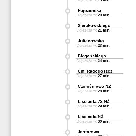
Dojeżdża w:
19 min.
Pojezierska
Dojeżdża w:
20 min.
Sierakowskiego
Dojeżdża w:
21 min.
Julianowska
Dojeżdża w:
23 min.
Biegańskiego
Dojeżdża w:
24 min.
Cm. Radogoszcz
Dojeżdża w:
27 min.
Czereśniowa NŻ
Dojeżdża w:
28 min.
Liściasta 72 NŻ
Dojeżdża w:
29 min.
Liściasta NŻ
Dojeżdża w:
30 min.
Jantarowa