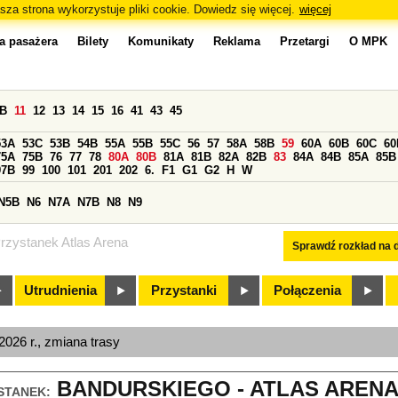
sza strona wykorzystuje pliki cookie. Dowiedz się więcej.
więcej
a pasażera
Bilety
Komunikaty
Reklama
Przetargi
O MPK
0B
11
12
13
14
15
16
41
43
45
53A
53C
53B
54B
55A
55B
55C
56
57
58A
58B
59
60A
60B
60C
60
75A
75B
76
77
78
80A
80B
81A
81B
82A
82B
83
84A
84B
85A
85B
97B
99
100
101
201
202
6.
F1
G1
G2
H
W
N5B
N6
N7A
N7B
N8
N9
rzystanek Atlas Arena
Sprawdź rozkład na d
Utrudnienia
Przystanki
Połączenia
026 r., zmiana trasy
BANDURSKIEGO - ATLAS ARENA 
STANEK: