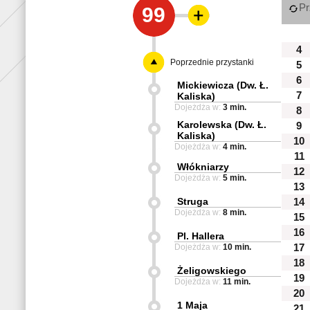
Pr
99
4
Poprzednie przystanki
5
6
Mickiewicza (Dw. Ł.
7
Kaliska)
Dojeżdża w:
3 min.
8
Karolewska (Dw. Ł.
9
Kaliska)
10
Dojeżdża w:
4 min.
11
Włókniarzy
12
Dojeżdża w:
5 min.
13
Struga
14
Dojeżdża w:
8 min.
15
16
Pl. Hallera
Dojeżdża w:
10 min.
17
18
Żeligowskiego
19
Dojeżdża w:
11 min.
20
1 Maja
21