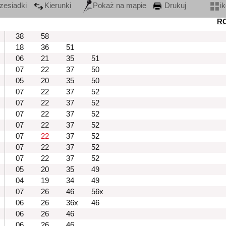
zesiadki
Kierunki
Pokaż na mapie
Drukuj
i
R
38
58
18
36
51
06
21
35
51
07
22
37
50
05
20
35
50
07
22
37
52
07
22
37
52
07
22
37
52
07
22
37
52
07
22
37
52
07
22
37
52
07
22
37
52
05
20
35
49
04
19
34
49
07
26
46
56x
06
26
36x
46
06
26
46
06
26
46