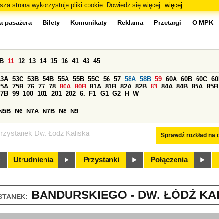
sza strona wykorzystuje pliki cookie. Dowiedz się więcej.
więcej
a pasażera
Bilety
Komunikaty
Reklama
Przetargi
O MPK
0B
11
12
13
14
15
16
41
43
45
53A
53C
53B
54B
55A
55B
55C
56
57
58A
58B
59
60A
60B
60C
60
75A
75B
76
77
78
80A
80B
81A
81B
82A
82B
83
84A
84B
85A
85B
97B
99
100
101
201
202
6.
F1
G1
G2
H
W
N5B
N6
N7A
N7B
N8
N9
rzystanek Dw. Łódź Kaliska
Sprawdź rozkład na d
Utrudnienia
Przystanki
Połączenia
BANDURSKIEGO - DW. ŁÓDŹ KAL
STANEK: