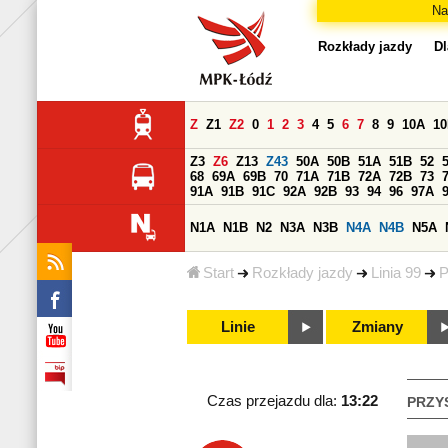
Na
Rozkłady jazdy
Dl
Z
Z1
Z2
0
1
2
3
4
5
6
7
8
9
10A
1
Z3
Z6
Z13
Z43
50A
50B
51A
51B
52
68
69A
69B
70
71A
71B
72A
72B
73
91A
91B
91C
92A
92B
93
94
96
97A
N1A
N1B
N2
N3A
N3B
N4A
N4B
N5A
Start
Rozkłady jazdy
Linia 99
P
Linie
Zmiany
Czas przejazdu dla:
13:22
PRZY