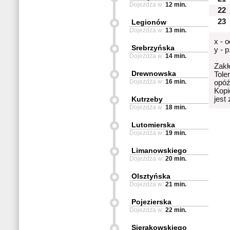
Dojeżdża w:
12 min.
22
23
Legionów
Dojeżdża w:
13 min.
x - 
Srebrzyńska
y - 
Dojeżdża w:
14 min.
Zakł
Drewnowska
Tole
Dojeżdża w:
16 min.
opóź
Kopi
Kutrzeby
jest
Dojeżdża w:
18 min.
Lutomierska
Dojeżdża w:
19 min.
Limanowskiego
Dojeżdża w:
20 min.
Olsztyńska
Dojeżdża w:
21 min.
Pojezierska
Dojeżdża w:
22 min.
Sierakowskiego