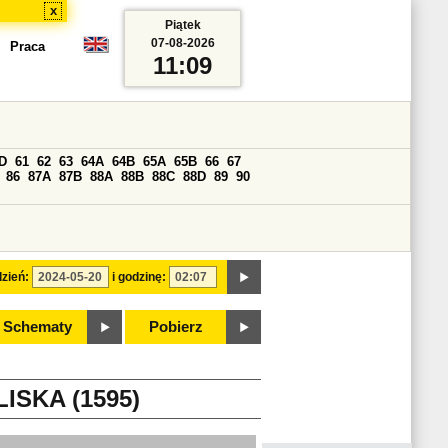
x
Piątek
07-08-2026
Praca
11:09
D
61
62
63
64A
64B
65A
65B
66
67
86
87A
87B
88A
88B
88C
88D
89
90
zień:
i godzinę:
Schematy
Pobierz
ISKA (1595)