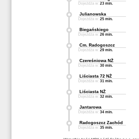
Dojeżdża w:
23 min.
Julianowska
Dojeżdża w:
25 min.
Biegańskiego
Dojeżdża w:
26 min.
Cm. Radogoszcz
Dojeżdża w:
29 min.
Czereśniowa NŻ
Dojeżdża w:
30 min.
Liściasta 72 NŻ
Dojeżdża w:
31 min.
Liściasta NŻ
Dojeżdża w:
32 min.
Jantarowa
Dojeżdża w:
34 min.
Radogoszcz Zachód
Dojeżdża w:
35 min.