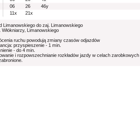
06
26
46y
11x
21x
od Limanowskiego do zaj. Limanowskiego
p. Włókniarzy, Limanowskiego
ócenia ruchu powodują zmiany czasów odjazdów
rancja: przyspieszenie - 1 min.
nienie - do 4 min.
owanie i rozpowszechnianie rozkładów jazdy w celach zarobkowych
 zabronione.