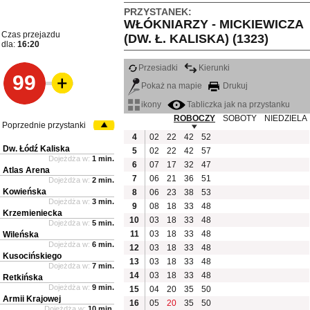
PRZYSTANEK:
WŁÓKNIARZY - MICKIEWICZA
Czas przejazdu
(DW. Ł. KALISKA) (1323)
dla:
16:20
Przesiadki
Kierunki
99
Pokaż na mapie
Drukuj
ikony
Tabliczka jak na przystanku
ROBOCZY
SOBOTY
NIEDZIELA
Poprzednie przystanki
4
02
22
42
52
Dw. Łódź Kaliska
5
02
22
42
57
Dojeżdża w:
1 min.
6
07
17
32
47
Atlas Arena
7
06
21
36
51
Dojeżdża w:
2 min.
Kowieńska
8
06
23
38
53
Dojeżdża w:
3 min.
9
08
18
33
48
Krzemieniecka
10
03
18
33
48
Dojeżdża w:
5 min.
11
03
18
33
48
Wileńska
Dojeżdża w:
6 min.
12
03
18
33
48
Kusocińskiego
13
03
18
33
48
Dojeżdża w:
7 min.
14
03
18
33
48
Retkińska
Dojeżdża w:
9 min.
15
04
20
35
50
Armii Krajowej
16
05
20
35
50
Dojeżdża w:
10 min.