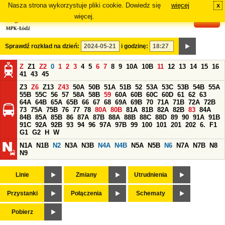
Nasza strona wykorzystuje pliki cookie. Dowiedz się
więcej
x
#
więcej.
Sprawdź rozkład na dzień:
i godzinę:
Z
Z1
Z2
0
1
2
3
4
5
6
7
8
9
10A
10B
11
12
13
14
15
16
41
43
45
Z3
Z6
Z13
Z43
50A
50B
51A
51B
52
53A
53C
53B
54B
55A
55B
55C
56
57
58A
58B
59
60A
60B
60C
60D
61
62
63
64A
64B
65A
65B
66
67
68
69A
69B
70
71A
71B
72A
72B
73
75A
75B
76
77
78
80A
80B
81A
81B
82A
82B
83
84A
84B
85A
85B
86
87A
87B
88A
88B
88C
88D
89
90
91A
91B
91C
92A
92B
93
94
96
97A
97B
99
100
101
201
202
6.
F1
G1
G2
H
W
N1A
N1B
N2
N3A
N3B
N4A
N4B
N5A
N5B
N6
N7A
N7B
N8
N9
Linie
Zmiany
Utrudnienia
Przystanki
Połączenia
Schematy
Pobierz