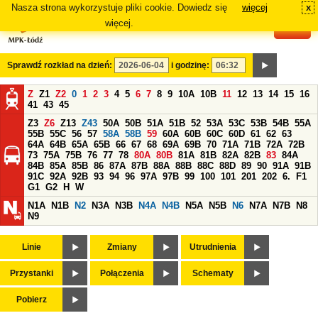
Nasza strona wykorzystuje pliki cookie. Dowiedz się
więcej
x
#
więcej.
Sprawdź rozkład na dzień:
i godzinę:
Z
Z1
Z2
0
1
2
3
4
5
6
7
8
9
10A
10B
11
12
13
14
15
16
41
43
45
Z3
Z6
Z13
Z43
50A
50B
51A
51B
52
53A
53C
53B
54B
55A
55B
55C
56
57
58A
58B
59
60A
60B
60C
60D
61
62
63
64A
64B
65A
65B
66
67
68
69A
69B
70
71A
71B
72A
72B
73
75A
75B
76
77
78
80A
80B
81A
81B
82A
82B
83
84A
84B
85A
85B
86
87A
87B
88A
88B
88C
88D
89
90
91A
91B
91C
92A
92B
93
94
96
97A
97B
99
100
101
201
202
6.
F1
G1
G2
H
W
N1A
N1B
N2
N3A
N3B
N4A
N4B
N5A
N5B
N6
N7A
N7B
N8
N9
Linie
Zmiany
Utrudnienia
Przystanki
Połączenia
Schematy
Pobierz