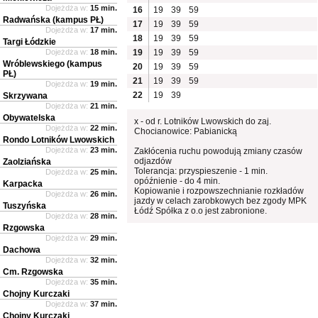
Dojeżdża w:
15 min.
16
19
39
59
Radwańska (kampus PŁ)
17
19
39
59
Dojeżdża w:
17 min.
18
19
39
59
Targi Łódzkie
Dojeżdża w:
18 min.
19
19
39
59
Wróblewskiego (kampus
20
19
39
59
PŁ)
21
19
39
59
Dojeżdża w:
19 min.
22
19
39
Skrzywana
Dojeżdża w:
21 min.
Obywatelska
x - od r. Lotników Lwowskich do zaj.
Dojeżdża w:
22 min.
Chocianowice: Pabianicką
Rondo Lotników Lwowskich
Dojeżdża w:
23 min.
Zakłócenia ruchu powodują zmiany czasów
odjazdów
Zaolziańska
Tolerancja: przyspieszenie - 1 min.
Dojeżdża w:
25 min.
opóźnienie - do 4 min.
Karpacka
Kopiowanie i rozpowszechnianie rozkładów
Dojeżdża w:
26 min.
jazdy w celach zarobkowych bez zgody MPK
Tuszyńska
Łódź Spółka z o.o jest zabronione.
Dojeżdża w:
28 min.
Rzgowska
Dojeżdża w:
29 min.
Dachowa
Dojeżdża w:
32 min.
Cm. Rzgowska
Dojeżdża w:
35 min.
Chojny Kurczaki
Dojeżdża w:
37 min.
Chojny Kurczaki