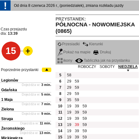
Od dnia 8 czerwca 2026 r., (poniedziałek), zmiana rozkładu jazdy
PRZYSTANEK:
PÓŁNOCNA - NOWOMIEJSKA
Czas przejazdu
(0865)
dla:
13:39
Przesiadki
Kierunki
15
Pokaż na mapie
Drukuj
ikony
Tabliczka jak na przystanku
ROBOCZY
SOBOTY
NIEDZIELA
Poprzednie przystanki
5
58
Legionów
6
29
59
Dojeżdża w:
3 min.
7
29
59
Gdańska
8
29
59
Dojeżdża w:
5 min.
1 Maja
9
35
59
Dojeżdża w:
7 min.
10
19
39
59
Zielona
11
19
39
59
Dojeżdża w:
9 min.
12
19
39
59
Struga
Dojeżdża w:
11 min.
13
19
39
59
Żeromskiego
14
19
39
59
Dojeżdża w:
13 min.
15
19
39
59
Mickiewicza