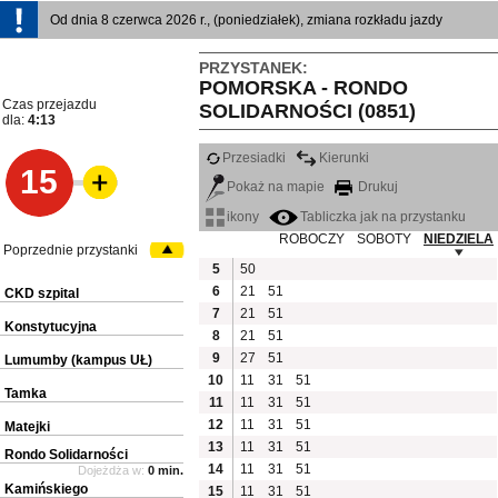
Od dnia 8 czerwca 2026 r., (poniedziałek), zmiana rozkładu jazdy
PRZYSTANEK:
POMORSKA - RONDO
Czas przejazdu
SOLIDARNOŚCI (0851)
dla:
4:13
Przesiadki
Kierunki
15
Pokaż na mapie
Drukuj
ikony
Tabliczka jak na przystanku
ROBOCZY
SOBOTY
NIEDZIELA
Poprzednie przystanki
5
50
6
21
51
CKD szpital
7
21
51
Konstytucyjna
8
21
51
9
27
51
Lumumby (kampus UŁ)
10
11
31
51
Tamka
11
11
31
51
12
11
31
51
Matejki
13
11
31
51
Rondo Solidarności
14
11
31
51
Dojeżdża w:
0 min.
Kamińskiego
15
11
31
51