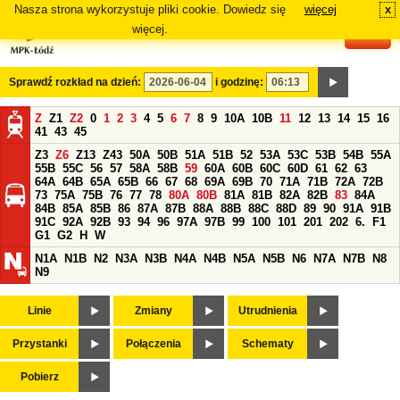
Nasza strona wykorzystuje pliki cookie. Dowiedz się
więcej
x
#
więcej.
Sprawdź rozkład na dzień:
i godzinę:
Z
Z1
Z2
0
1
2
3
4
5
6
7
8
9
10A
10B
11
12
13
14
15
16
41
43
45
Z3
Z6
Z13
Z43
50A
50B
51A
51B
52
53A
53C
53B
54B
55A
55B
55C
56
57
58A
58B
59
60A
60B
60C
60D
61
62
63
64A
64B
65A
65B
66
67
68
69A
69B
70
71A
71B
72A
72B
73
75A
75B
76
77
78
80A
80B
81A
81B
82A
82B
83
84A
84B
85A
85B
86
87A
87B
88A
88B
88C
88D
89
90
91A
91B
91C
92A
92B
93
94
96
97A
97B
99
100
101
201
202
6.
F1
G1
G2
H
W
N1A
N1B
N2
N3A
N3B
N4A
N4B
N5A
N5B
N6
N7A
N7B
N8
N9
Linie
Zmiany
Utrudnienia
Przystanki
Połączenia
Schematy
Pobierz