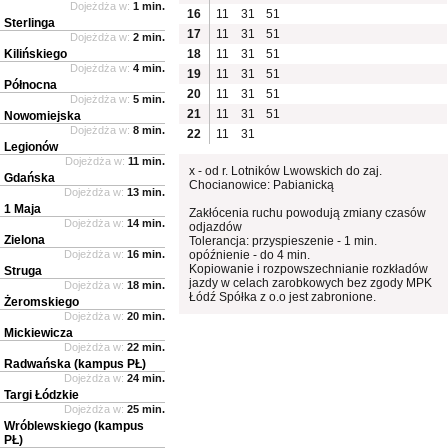
Dojeżdża w:
1 min.
16
11
31
51
Sterlinga
17
11
31
51
Dojeżdża w:
2 min.
Kilińskiego
18
11
31
51
Dojeżdża w:
4 min.
19
11
31
51
Północna
20
11
31
51
Dojeżdża w:
5 min.
21
11
31
51
Nowomiejska
Dojeżdża w:
8 min.
22
11
31
Legionów
Dojeżdża w:
11 min.
x - od r. Lotników Lwowskich do zaj.
Gdańska
Chocianowice: Pabianicką
Dojeżdża w:
13 min.
1 Maja
Zakłócenia ruchu powodują zmiany czasów
Dojeżdża w:
14 min.
odjazdów
Zielona
Tolerancja: przyspieszenie - 1 min.
Dojeżdża w:
16 min.
opóźnienie - do 4 min.
Kopiowanie i rozpowszechnianie rozkładów
Struga
jazdy w celach zarobkowych bez zgody MPK
Dojeżdża w:
18 min.
Łódź Spółka z o.o jest zabronione.
Żeromskiego
Dojeżdża w:
20 min.
Mickiewicza
Dojeżdża w:
22 min.
Radwańska (kampus PŁ)
Dojeżdża w:
24 min.
Targi Łódzkie
Dojeżdża w:
25 min.
Wróblewskiego (kampus
PŁ)