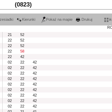
(0823)
zesiadki
Kierunki
Pokaż na mapie
Drukuj
i
R
21
52
22
52
22
52
22
58
22
42
02
22
42
02
22
42
02
22
42
02
22
42
02
22
42
02
22
42
02
22
42
02
22
42
02
22
42
02
21
41