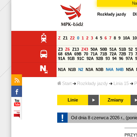
Na
Rozkłady jazdy
Dl
Z
Z1
Z2
0
1
2
3
4
5
6
7
8
9
10A
1
Z3
Z6
Z13
Z43
50A
50B
51A
51B
52
68
69A
69B
70
71A
71B
72A
72B
73
91A
91B
91C
92A
92B
93
94
96
97A
N1A
N1B
N2
N3A
N3B
N4A
N4B
N5A
Start
Rozkłady jazdy
Linia 15
P
Linie
Zmiany
Od dnia 8 czerwca 2026 r., (poni
PRZY