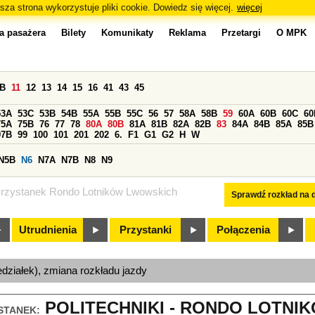
sza strona wykorzystuje pliki cookie. Dowiedz się więcej.
więcej
a pasażera
Bilety
Komunikaty
Reklama
Przetargi
O MPK
0B
11
12
13
14
15
16
41
43
45
53A
53C
53B
54B
55A
55B
55C
56
57
58A
58B
59
60A
60B
60C
60
75A
75B
76
77
78
80A
80B
81A
81B
82A
82B
83
84A
84B
85A
85B
97B
99
100
101
201
202
6.
F1
G1
G2
H
W
N5B
N6
N7A
N7B
N8
N9
rzystanek Rondo Lotników Lwowskich
Sprawdź rozkład na d
Utrudnienia
Przystanki
Połączenia
edziałek), zmiana rozkładu jazdy
POLITECHNIKI - RONDO LOTN
STANEK: