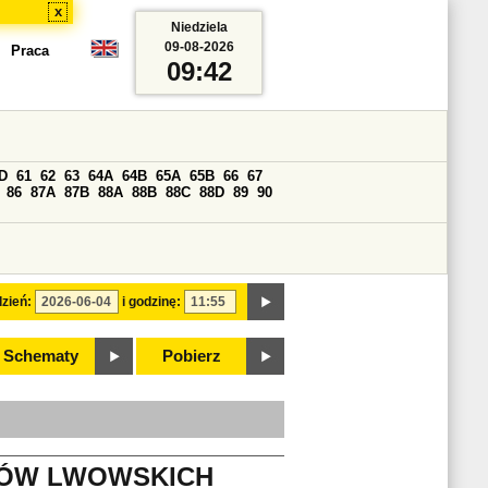
x
Niedziela
09-08-2026
Praca
09:42
D
61
62
63
64A
64B
65A
65B
66
67
86
87A
87B
88A
88B
88C
88D
89
90
zień:
i godzinę:
Schematy
Pobierz
IKÓW LWOWSKICH