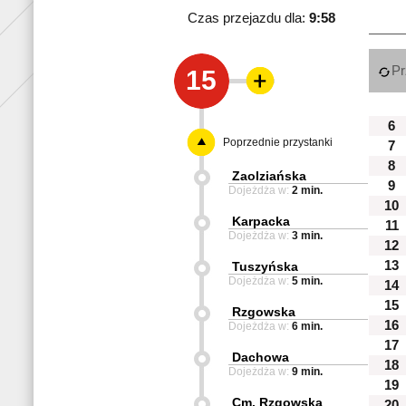
Czas przejazdu dla:
9:58
Pr
15
6
Poprzednie przystanki
7
8
Zaolziańska
9
Dojeżdża w:
2 min.
10
Karpacka
11
Dojeżdża w:
3 min.
12
13
Tuszyńska
Dojeżdża w:
5 min.
14
15
Rzgowska
16
Dojeżdża w:
6 min.
17
Dachowa
18
Dojeżdża w:
9 min.
19
Cm. Rzgowska
20