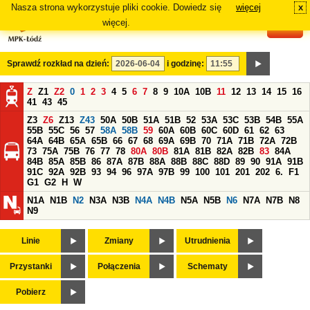
Nasza strona wykorzystuje pliki cookie. Dowiedz się
więcej
x
#
więcej.
Sprawdź rozkład na dzień:
i godzinę:
Z
Z1
Z2
0
1
2
3
4
5
6
7
8
9
10A
10B
11
12
13
14
15
16
41
43
45
Z3
Z6
Z13
Z43
50A
50B
51A
51B
52
53A
53C
53B
54B
55A
55B
55C
56
57
58A
58B
59
60A
60B
60C
60D
61
62
63
64A
64B
65A
65B
66
67
68
69A
69B
70
71A
71B
72A
72B
73
75A
75B
76
77
78
80A
80B
81A
81B
82A
82B
83
84A
84B
85A
85B
86
87A
87B
88A
88B
88C
88D
89
90
91A
91B
91C
92A
92B
93
94
96
97A
97B
99
100
101
201
202
6.
F1
G1
G2
H
W
N1A
N1B
N2
N3A
N3B
N4A
N4B
N5A
N5B
N6
N7A
N7B
N8
N9
Linie
Zmiany
Utrudnienia
Przystanki
Połączenia
Schematy
Pobierz