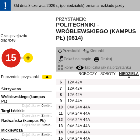
Od dnia 8 czerwca 2026 r., (poniedziałek), zmiana rozkładu jazdy
PRZYSTANEK:
POLITECHNIKI -
WRÓBLEWSKIEGO (KAMPUS
Czas przejazdu
PŁ) (0814)
dla:
4:48
Przesiadki
Kierunki
15
Pokaż na mapie
Drukuj
ikony
Tabliczka jak na przystanku
ROBOCZY
SOBOTY
NIEDZIELA
Poprzednie przystanki
6
12A
42A
7
12A
42A
Skrzywana
8
12A
42A
Wróblewskiego (kampus
9
12A
44A
PŁ)
Dojeżdża w:
0 min.
10
04A
24A
44A
Targi Łódzkie
11
04A
24A
44A
Dojeżdża w:
2 min.
12
04A
24A
44A
Radwańska (kampus PŁ)
Dojeżdża w:
3 min.
13
04A
24A
44A
Mickiewicza
14
04A
24A
44A
Dojeżdża w:
5 min.
15
04A
24A
44A
Kopernika