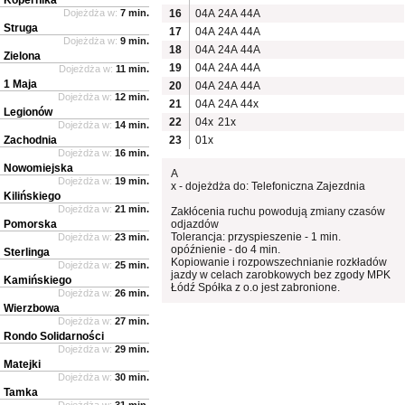
Dojeżdża w:
7 min.
16
04A
24A
44A
Struga
17
04A
24A
44A
Dojeżdża w:
9 min.
18
04A
24A
44A
Zielona
19
04A
24A
44A
Dojeżdża w:
11 min.
1 Maja
20
04A
24A
44A
Dojeżdża w:
12 min.
21
04A
24A
44x
Legionów
22
04x
21x
Dojeżdża w:
14 min.
Zachodnia
23
01x
Dojeżdża w:
16 min.
Nowomiejska
A
Dojeżdża w:
19 min.
x - dojeżdża do: Telefoniczna Zajezdnia
Kilińskiego
Dojeżdża w:
21 min.
Zakłócenia ruchu powodują zmiany czasów
Pomorska
odjazdów
Tolerancja: przyspieszenie - 1 min.
Dojeżdża w:
23 min.
opóźnienie - do 4 min.
Sterlinga
Kopiowanie i rozpowszechnianie rozkładów
Dojeżdża w:
25 min.
jazdy w celach zarobkowych bez zgody MPK
Kamińskiego
Łódź Spółka z o.o jest zabronione.
Dojeżdża w:
26 min.
Wierzbowa
Dojeżdża w:
27 min.
Rondo Solidarności
Dojeżdża w:
29 min.
Matejki
Dojeżdża w:
30 min.
Tamka
Dojeżdża w:
31 min.