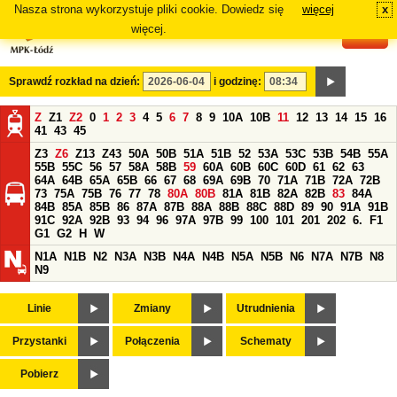
Nasza strona wykorzystuje pliki cookie. Dowiedz się
więcej
x
#
więcej.
Sprawdź rozkład na dzień:
i godzinę:
Z
Z1
Z2
0
1
2
3
4
5
6
7
8
9
10A
10B
11
12
13
14
15
16
41
43
45
Z3
Z6
Z13
Z43
50A
50B
51A
51B
52
53A
53C
53B
54B
55A
55B
55C
56
57
58A
58B
59
60A
60B
60C
60D
61
62
63
64A
64B
65A
65B
66
67
68
69A
69B
70
71A
71B
72A
72B
73
75A
75B
76
77
78
80A
80B
81A
81B
82A
82B
83
84A
84B
85A
85B
86
87A
87B
88A
88B
88C
88D
89
90
91A
91B
91C
92A
92B
93
94
96
97A
97B
99
100
101
201
202
6.
F1
G1
G2
H
W
N1A
N1B
N2
N3A
N3B
N4A
N4B
N5A
N5B
N6
N7A
N7B
N8
N9
Linie
Zmiany
Utrudnienia
Przystanki
Połączenia
Schematy
Pobierz