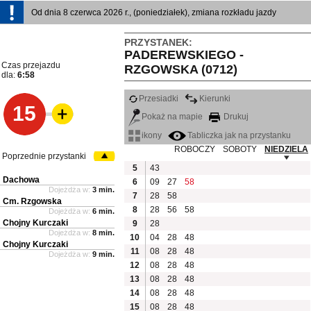
Od dnia 8 czerwca 2026 r., (poniedziałek), zmiana rozkładu jazdy
PRZYSTANEK:
PADEREWSKIEGO -
Czas przejazdu
RZGOWSKA (0712)
dla:
6:58
Przesiadki
Kierunki
15
Pokaż na mapie
Drukuj
ikony
Tabliczka jak na przystanku
ROBOCZY
SOBOTY
NIEDZIELA
Poprzednie przystanki
5
43
Dachowa
6
09
27
58
Dojeżdża w:
3 min.
7
28
58
Cm. Rzgowska
8
28
56
58
Dojeżdża w:
6 min.
Chojny Kurczaki
9
28
Dojeżdża w:
8 min.
10
04
28
48
Chojny Kurczaki
11
08
28
48
Dojeżdża w:
9 min.
12
08
28
48
13
08
28
48
14
08
28
48
15
08
28
48