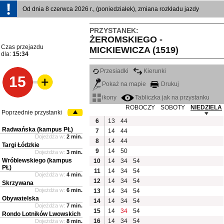
Od dnia 8 czerwca 2026 r., (poniedziałek), zmiana rozkładu jazdy
PRZYSTANEK:
ŻEROMSKIEGO -
Czas przejazdu
MICKIEWICZA (1519)
dla:
15:34
Przesiadki
Kierunki
15
Pokaż na mapie
Drukuj
ikony
Tabliczka jak na przystanku
ROBOCZY
SOBOTY
NIEDZIELA
Poprzednie przystanki
6
13
44
Radwańska (kampus PŁ)
7
14
44
Dojeżdża w:
2 min.
8
14
44
Targi Łódzkie
9
14
50
Dojeżdża w:
3 min.
Wróblewskiego (kampus
10
14
34
54
PŁ)
11
14
34
54
Dojeżdża w:
4 min.
12
14
34
54
Skrzywana
Dojeżdża w:
6 min.
13
14
34
54
Obywatelska
14
14
34
54
Dojeżdża w:
7 min.
15
14
34
54
Rondo Lotników Lwowskich
16
14
34
54
Dojeżdża w:
8 min.