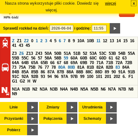
Nasza strona wykorzystuje pliki cookie. Dowiedz się
więcej
x
#
więcej.
Sprawdź rozkład na dzień:
i godzinę:
Z
Z1
Z2
0
1
2
3
4
5
6
7
8
9
10A
10B
11
12
13
14
15
16
41
43
45
Z3
Z6
Z13
Z43
50A
50B
51A
51B
52
53A
53C
53B
54B
55A
55B
55C
56
57
58A
58B
59
60A
60B
60C
60D
61
62
63
64A
64B
65A
65B
66
67
68
69A
69B
70
71A
71B
72A
72B
73
75A
75B
76
77
78
80A
80B
81A
81B
82A
82B
83
84A
84B
85A
85B
86
87A
87B
88A
88B
88C
88D
89
90
91A
91B
91C
92A
92B
93
94
96
97A
97B
99
100
101
201
202
6.
F1
G1
G2
H
W
N1A
N1B
N2
N3A
N3B
N4A
N4B
N5A
N5B
N6
N7A
N7B
N8
N9
Linie
Zmiany
Utrudnienia
Przystanki
Połączenia
Schematy
Pobierz