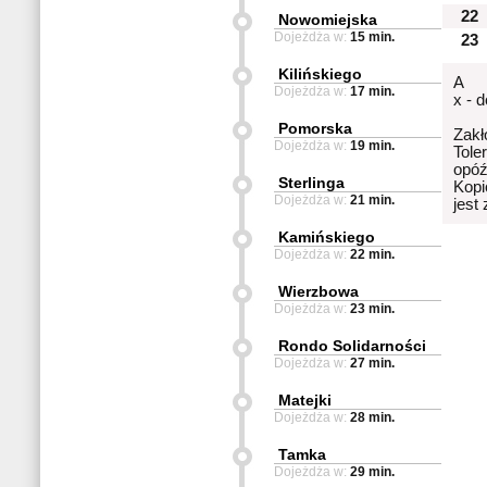
22
Nowomiejska
Dojeżdża w:
15 min.
23
Kilińskiego
A
Dojeżdża w:
17 min.
x - 
Pomorska
Zakł
Dojeżdża w:
19 min.
Tole
opóź
Sterlinga
Kopi
Dojeżdża w:
21 min.
jest
Kamińskiego
Dojeżdża w:
22 min.
Wierzbowa
Dojeżdża w:
23 min.
Rondo Solidarności
Dojeżdża w:
27 min.
Matejki
Dojeżdża w:
28 min.
Tamka
Dojeżdża w:
29 min.