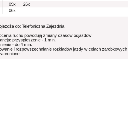
09x
26x
06x
dojeżdża do: Telefoniczna Zajezdnia
ócenia ruchu powodują zmiany czasów odjazdów
rancja: przyspieszenie - 1 min.
nienie - do 4 min.
owanie i rozpowszechnianie rozkładów jazdy w celach zarobkowych
 zabronione.