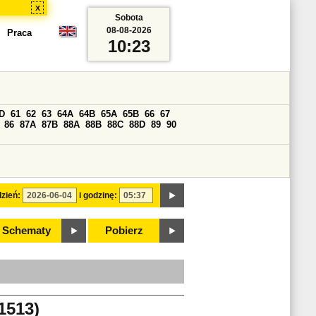
x
Sobota
08-08-2026
Praca
10:23
D
61
62
63
64A
64B
65A
65B
66
67
86
87A
87B
88A
88B
88C
88D
89
90
zień:
i godzinę:
Schematy
Pobierz
1513)