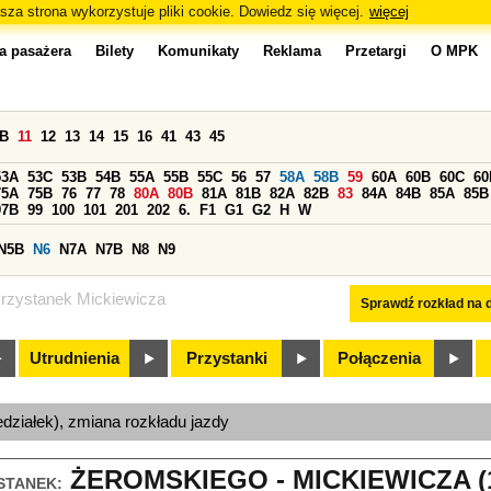
sza strona wykorzystuje pliki cookie. Dowiedz się więcej.
więcej
a pasażera
Bilety
Komunikaty
Reklama
Przetargi
O MPK
0B
11
12
13
14
15
16
41
43
45
53A
53C
53B
54B
55A
55B
55C
56
57
58A
58B
59
60A
60B
60C
60
75A
75B
76
77
78
80A
80B
81A
81B
82A
82B
83
84A
84B
85A
85B
97B
99
100
101
201
202
6.
F1
G1
G2
H
W
N5B
N6
N7A
N7B
N8
N9
rzystanek Mickiewicza
Sprawdź rozkład na d
Utrudnienia
Przystanki
Połączenia
edziałek), zmiana rozkładu jazdy
ŻEROMSKIEGO - MICKIEWICZA (
STANEK: