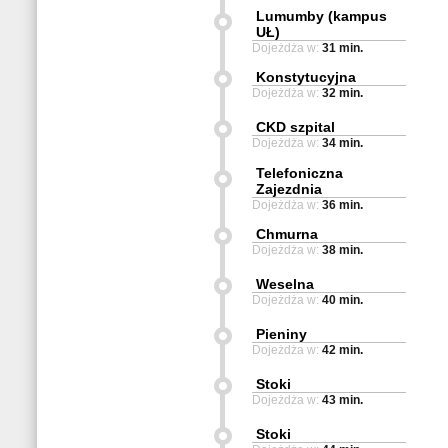
Lumumby (kampus
UŁ)
Dojeżdża w:
31 min.
Konstytucyjna
Dojeżdża w:
32 min.
CKD szpital
Dojeżdża w:
34 min.
Telefoniczna
Zajezdnia
Dojeżdża w:
36 min.
Chmurna
Dojeżdża w:
38 min.
Weselna
Dojeżdża w:
40 min.
Pieniny
Dojeżdża w:
42 min.
Stoki
Dojeżdża w:
43 min.
Stoki