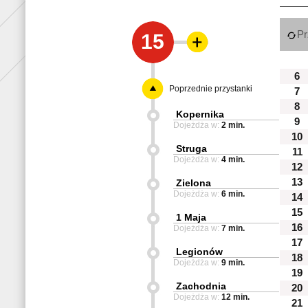
Pr
15
6
Poprzednie przystanki
7
8
Kopernika
9
Dojeżdża w:
2 min.
10
Struga
11
Dojeżdża w:
4 min.
12
13
Zielona
Dojeżdża w:
6 min.
14
15
1 Maja
16
Dojeżdża w:
7 min.
17
Legionów
18
Dojeżdża w:
9 min.
19
Zachodnia
20
Dojeżdża w:
12 min.
21