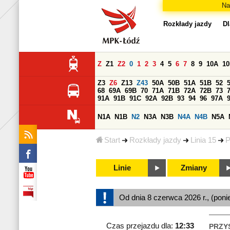
Na
Rozkłady jazdy
Dl
Z
Z1
Z2
0
1
2
3
4
5
6
7
8
9
10A
1
Z3
Z6
Z13
Z43
50A
50B
51A
51B
52
68
69A
69B
70
71A
71B
72A
72B
73
91A
91B
91C
92A
92B
93
94
96
97A
N1A
N1B
N2
N3A
N3B
N4A
N4B
N5A
Start
Rozkłady jazdy
Linia 15
P
Linie
Zmiany
Od dnia 8 czerwca 2026 r., (poni
Czas przejazdu dla:
12:33
PRZY