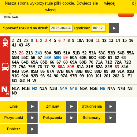
Nasza strona wykorzystuje pliki cookie. Dowiedz się
więcej
x
#
więcej.
Sprawdź rozkład na dzień:
i godzinę:
Z
Z1
Z2
0
1
2
3
4
5
6
7
8
9
10A
10B
11
12
13
14
15
16
41
43
45
Z3
Z6
Z13
Z43
50A
50B
51A
51B
52
53A
53C
53B
54B
55A
55B
55C
56
57
58A
58B
59
60A
60B
60C
60D
61
62
63
64A
64B
65A
65B
66
67
68
69A
69B
70
71A
71B
72A
72B
73
75A
75B
76
77
78
80A
80B
81A
81B
82A
82B
83
84A
84B
85A
85B
86
87A
87B
88A
88B
88C
88D
89
90
91A
91B
91C
92A
92B
93
94
96
97A
97B
99
100
101
201
202
6.
F1
G1
G2
H
W
N1A
N1B
N2
N3A
N3B
N4A
N4B
N5A
N5B
N6
N7A
N7B
N8
N9
Linie
Zmiany
Utrudnienia
Przystanki
Połączenia
Schematy
Pobierz