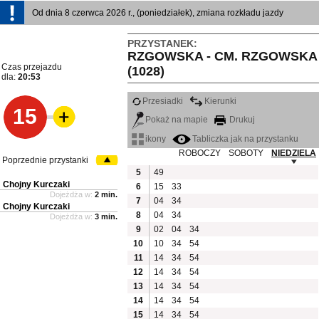
Od dnia 8 czerwca 2026 r., (poniedziałek), zmiana rozkładu jazdy
PRZYSTANEK:
RZGOWSKA - CM. RZGOWSKA
Czas przejazdu
(1028)
dla:
20:53
Przesiadki
Kierunki
15
Pokaż na mapie
Drukuj
ikony
Tabliczka jak na przystanku
ROBOCZY
SOBOTY
NIEDZIELA
Poprzednie przystanki
5
49
Chojny Kurczaki
6
15
33
Dojeżdża w:
2 min.
7
04
34
Chojny Kurczaki
8
04
34
Dojeżdża w:
3 min.
9
02
04
34
10
10
34
54
11
14
34
54
12
14
34
54
13
14
34
54
14
14
34
54
15
14
34
54