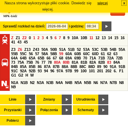
Nasza strona wykorzystuje pliki cookie. Dowiedz się
więcej
x
#
więcej.
Sprawdź rozkład na dzień:
i godzinę:
Z
Z1
Z2
0
1
2
3
4
5
6
7
8
9
10A
10B
11
12
13
14
15
16
41
43
45
Z3
Z6
Z13
Z43
50A
50B
51A
51B
52
53A
53C
53B
54B
55A
55B
55C
56
57
58A
58B
59
60A
60B
60C
60D
61
62
63
64A
64B
65A
65B
66
67
68
69A
69B
70
71A
71B
72A
72B
73
75A
75B
76
77
78
80A
80B
81A
81B
82A
82B
83
84A
84B
85A
85B
86
87A
87B
88A
88B
88C
88D
89
90
91A
91B
91C
92A
92B
93
94
96
97A
97B
99
100
101
201
202
6.
F1
G1
G2
H
W
N1A
N1B
N2
N3A
N3B
N4A
N4B
N5A
N5B
N6
N7A
N7B
N8
N9
Linie
Zmiany
Utrudnienia
Przystanki
Połączenia
Schematy
Pobierz