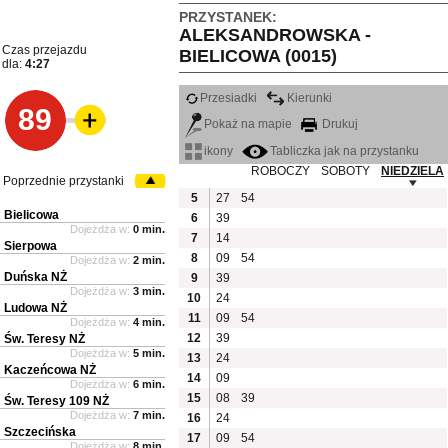
PRZYSTANEK:
ALEKSANDROWSKA -
Czas przejazdu
BIELICOWA (0015)
dla:
4:27
Przesiadki
Kierunki
89
Pokaż na mapie
Drukuj
ikony
Tabliczka jak na przystanku
ROBOCZY
SOBOTY
NIEDZIELA
Poprzednie przystanki
5
27
54
Bielicowa
6
39
Dojeżdża w:
0 min.
7
14
Sierpowa
8
09
54
Dojeżdża w:
2 min.
Duńska NŻ
9
39
Dojeżdża w:
3 min.
10
24
Ludowa NŻ
11
09
54
Dojeżdża w:
4 min.
12
39
Św. Teresy NŻ
Dojeżdża w:
5 min.
13
24
Kaczeńcowa NŻ
14
09
Dojeżdża w:
6 min.
15
08
39
Św. Teresy 109 NŻ
Dojeżdża w:
7 min.
16
24
Szczecińska
17
09
54
Dojeżdża w:
8 min.