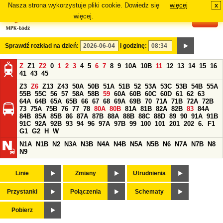
Nasza strona wykorzystuje pliki cookie. Dowiedz się
więcej
x
#
więcej.
Sprawdź rozkład na dzień:
i godzinę:
Z
Z1
Z2
0
1
2
3
4
5
6
7
8
9
10A
10B
11
12
13
14
15
16
41
43
45
Z3
Z6
Z13
Z43
50A
50B
51A
51B
52
53A
53C
53B
54B
55A
55B
55C
56
57
58A
58B
59
60A
60B
60C
60D
61
62
63
64A
64B
65A
65B
66
67
68
69A
69B
70
71A
71B
72A
72B
73
75A
75B
76
77
78
80A
80B
81A
81B
82A
82B
83
84A
84B
85A
85B
86
87A
87B
88A
88B
88C
88D
89
90
91A
91B
91C
92A
92B
93
94
96
97A
97B
99
100
101
201
202
6.
F1
G1
G2
H
W
N1A
N1B
N2
N3A
N3B
N4A
N4B
N5A
N5B
N6
N7A
N7B
N8
N9
Linie
Zmiany
Utrudnienia
Przystanki
Połączenia
Schematy
Pobierz