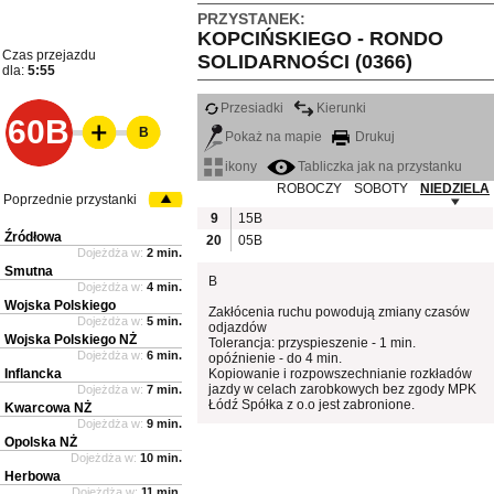
PRZYSTANEK:
KOPCIŃSKIEGO - RONDO
Czas przejazdu
SOLIDARNOŚCI (0366)
dla:
5:55
Przesiadki
Kierunki
60B
B
Pokaż na mapie
Drukuj
ikony
Tabliczka jak na przystanku
ROBOCZY
SOBOTY
NIEDZIELA
Poprzednie przystanki
9
15B
Źródłowa
20
05B
Dojeżdża w:
2 min.
Smutna
B
Dojeżdża w:
4 min.
Wojska Polskiego
Zakłócenia ruchu powodują zmiany czasów
Dojeżdża w:
5 min.
odjazdów
Wojska Polskiego NŻ
Tolerancja: przyspieszenie - 1 min.
Dojeżdża w:
6 min.
opóźnienie - do 4 min.
Inflancka
Kopiowanie i rozpowszechnianie rozkładów
jazdy w celach zarobkowych bez zgody MPK
Dojeżdża w:
7 min.
Łódź Spółka z o.o jest zabronione.
Kwarcowa NŻ
Dojeżdża w:
9 min.
Opolska NŻ
Dojeżdża w:
10 min.
Herbowa
Dojeżdża w:
11 min.