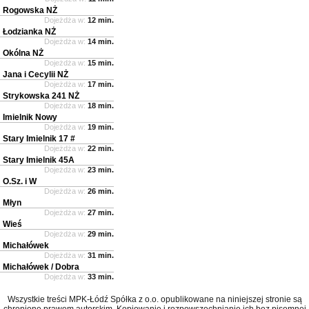
Rogowska NŻ
Dojeżdża w:
12 min.
Łodzianka NŻ
Dojeżdża w:
14 min.
Okólna NŻ
Dojeżdża w:
15 min.
Jana i Cecylii NŻ
Dojeżdża w:
17 min.
Strykowska 241 NŻ
Dojeżdża w:
18 min.
Imielnik Nowy
Dojeżdża w:
19 min.
Stary Imielnik 17 #
Dojeżdża w:
22 min.
Stary Imielnik 45A
Dojeżdża w:
23 min.
O.Sz. i W
Dojeżdża w:
26 min.
Młyn
Dojeżdża w:
27 min.
Wieś
Dojeżdża w:
29 min.
Michałówek
Dojeżdża w:
31 min.
Michałówek / Dobra
Dojeżdża w:
33 min.
Wszystkie treści MPK-Łódź Spółka z o.o. opublikowane na niniejszej stronie są
chronione prawem autorskim. Kopiowanie i rozpowszechnianie ich bez pisemnej