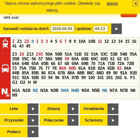
Nasza strona wykorzystuje pliki cookie. Dowiedz się
więcej
x
#
więcej.
Sprawdź rozkład na dzień:
i godzinę:
Z
Z1
Z2
0
1
2
3
4
5
6
7
8
9
10A
10B
11
12
13
14
15
16
41
43
45
Z3
Z6
Z13
Z43
50A
50B
51A
51B
52
53A
53C
53B
54B
55A
55B
55C
56
57
58A
58B
59
60A
60B
60C
60D
61
62
63
64A
64B
65A
65B
66
67
68
69A
69B
70
71A
71B
72A
72B
73
75A
75B
76
77
78
80A
80B
81A
81B
82A
82B
83
84A
84B
85A
85B
86
87A
87B
88A
88B
88C
88D
89
90
91A
91B
91C
92A
92B
93
94
96
97A
97B
99
100
101
201
202
6.
F1
G1
G2
H
W
N1A
N1B
N2
N3A
N3B
N4A
N4B
N5A
N5B
N6
N7A
N7B
N8
N9
Linie
Zmiany
Utrudnienia
Przystanki
Połączenia
Schematy
Pobierz