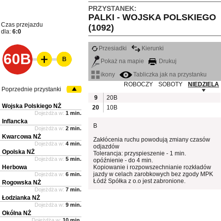
PRZYSTANEK:
PALKI - WOJSKA POLSKIEGO
Czas przejazdu
(1092)
dla:
6:0
Przesiadki
Kierunki
60B
B
Pokaż na mapie
Drukuj
ikony
Tabliczka jak na przystanku
ROBOCZY
SOBOTY
NIEDZIELA
Poprzednie przystanki
9
20B
Wojska Polskiego NŻ
20
10B
Dojeżdża w:
1 min.
Inflancka
B
Dojeżdża w:
2 min.
Kwarcowa NŻ
Zakłócenia ruchu powodują zmiany czasów
Dojeżdża w:
4 min.
odjazdów
Opolska NŻ
Tolerancja: przyspieszenie - 1 min.
Dojeżdża w:
5 min.
opóźnienie - do 4 min.
Herbowa
Kopiowanie i rozpowszechnianie rozkładów
jazdy w celach zarobkowych bez zgody MPK
Dojeżdża w:
6 min.
Łódź Spółka z o.o jest zabronione.
Rogowska NŻ
Dojeżdża w:
7 min.
Łodzianka NŻ
Dojeżdża w:
9 min.
Okólna NŻ
Dojeżdża w:
10 min.