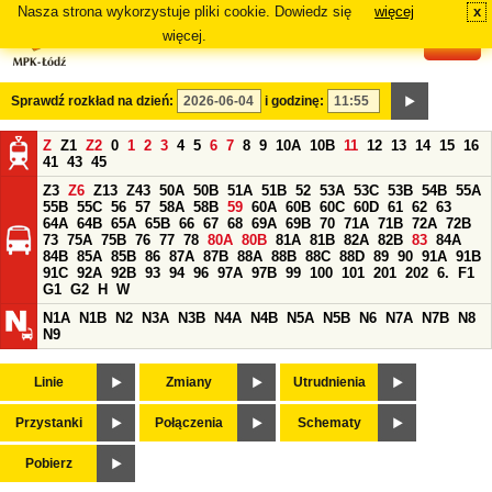
Nasza strona wykorzystuje pliki cookie. Dowiedz się
więcej
x
#
więcej.
Sprawdź rozkład na dzień:
i godzinę:
Z
Z1
Z2
0
1
2
3
4
5
6
7
8
9
10A
10B
11
12
13
14
15
16
41
43
45
Z3
Z6
Z13
Z43
50A
50B
51A
51B
52
53A
53C
53B
54B
55A
55B
55C
56
57
58A
58B
59
60A
60B
60C
60D
61
62
63
64A
64B
65A
65B
66
67
68
69A
69B
70
71A
71B
72A
72B
73
75A
75B
76
77
78
80A
80B
81A
81B
82A
82B
83
84A
84B
85A
85B
86
87A
87B
88A
88B
88C
88D
89
90
91A
91B
91C
92A
92B
93
94
96
97A
97B
99
100
101
201
202
6.
F1
G1
G2
H
W
N1A
N1B
N2
N3A
N3B
N4A
N4B
N5A
N5B
N6
N7A
N7B
N8
N9
Linie
Zmiany
Utrudnienia
Przystanki
Połączenia
Schematy
Pobierz