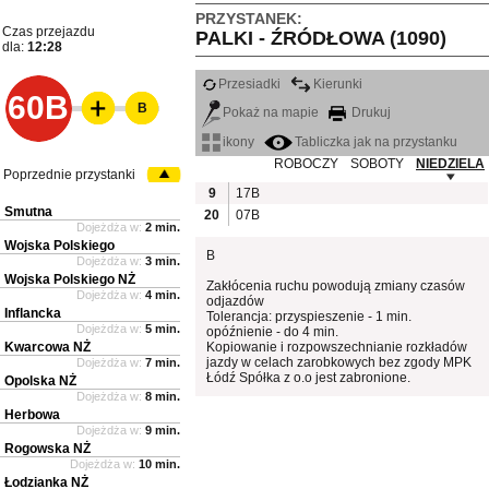
PRZYSTANEK:
Czas przejazdu
PALKI - ŹRÓDŁOWA (1090)
dla:
12:28
Przesiadki
Kierunki
60B
B
Pokaż na mapie
Drukuj
ikony
Tabliczka jak na przystanku
ROBOCZY
SOBOTY
NIEDZIELA
Poprzednie przystanki
9
17B
Smutna
20
07B
Dojeżdża w:
2 min.
Wojska Polskiego
B
Dojeżdża w:
3 min.
Wojska Polskiego NŻ
Zakłócenia ruchu powodują zmiany czasów
Dojeżdża w:
4 min.
odjazdów
Inflancka
Tolerancja: przyspieszenie - 1 min.
Dojeżdża w:
5 min.
opóźnienie - do 4 min.
Kwarcowa NŻ
Kopiowanie i rozpowszechnianie rozkładów
jazdy w celach zarobkowych bez zgody MPK
Dojeżdża w:
7 min.
Łódź Spółka z o.o jest zabronione.
Opolska NŻ
Dojeżdża w:
8 min.
Herbowa
Dojeżdża w:
9 min.
Rogowska NŻ
Dojeżdża w:
10 min.
Łodzianka NŻ