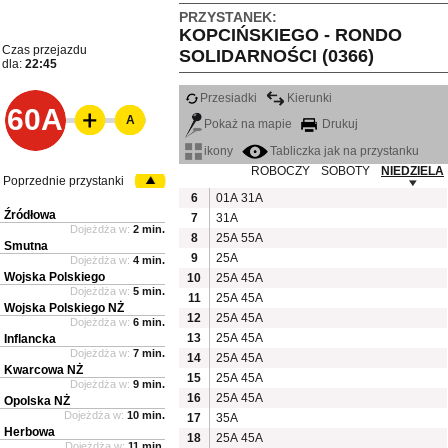
PRZYSTANEK:
KOPCIŃSKIEGO - RONDO
Czas przejazdu
SOLIDARNOŚCI (0366)
dla:
22:45
Przesiadki
Kierunki
60A
A
Pokaż na mapie
Drukuj
ikony
Tabliczka jak na przystanku
ROBOCZY
SOBOTY
NIEDZIELA
Poprzednie przystanki
6
01A
31A
Źródłowa
7
31A
Dojeżdża w:
2 min.
8
25A
55A
Smutna
9
25A
Dojeżdża w:
4 min.
Wojska Polskiego
10
25A
45A
Dojeżdża w:
5 min.
11
25A
45A
Wojska Polskiego NŻ
12
25A
45A
Dojeżdża w:
6 min.
13
25A
45A
Inflancka
Dojeżdża w:
7 min.
14
25A
45A
Kwarcowa NŻ
15
25A
45A
Dojeżdża w:
9 min.
16
25A
45A
Opolska NŻ
Dojeżdża w:
10 min.
17
35A
Herbowa
18
25A
45A
Dojeżdża w:
11 min.