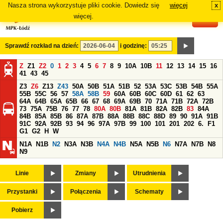
Nasza strona wykorzystuje pliki cookie. Dowiedz się
więcej
x
#
więcej.
Sprawdź rozkład na dzień:
i godzinę:
Z
Z1
Z2
0
1
2
3
4
5
6
7
8
9
10A
10B
11
12
13
14
15
16
41
43
45
Z3
Z6
Z13
Z43
50A
50B
51A
51B
52
53A
53C
53B
54B
55A
55B
55C
56
57
58A
58B
59
60A
60B
60C
60D
61
62
63
64A
64B
65A
65B
66
67
68
69A
69B
70
71A
71B
72A
72B
73
75A
75B
76
77
78
80A
80B
81A
81B
82A
82B
83
84A
84B
85A
85B
86
87A
87B
88A
88B
88C
88D
89
90
91A
91B
91C
92A
92B
93
94
96
97A
97B
99
100
101
201
202
6.
F1
G1
G2
H
W
N1A
N1B
N2
N3A
N3B
N4A
N4B
N5A
N5B
N6
N7A
N7B
N8
N9
Linie
Zmiany
Utrudnienia
Przystanki
Połączenia
Schematy
Pobierz