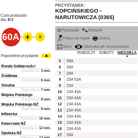
PRZYSTANEK:
KOPCIŃSKIEGO -
Czas przejazdu
NARUTOWICZA (0365)
dla:
8:3
Przesiadki
Kierunki
60A
A
Pokaż na mapie
Drukuj
ikony
Tabliczka jak na przystanku
ROBOCZY
SOBOTY
NIEDZIELA
Poprzednie przystanki
5
59A
Rondo Solidarności
6
29A
Dojeżdża w:
3 min.
7
29A
Źródłowa
8
23A
53A
Dojeżdża w:
5 min.
Smutna
9
23A
Dojeżdża w:
7 min.
10
23A
43A
Wojska Polskiego
11
23A
43A
Dojeżdża w:
8 min.
12
23A
43A
Wojska Polskiego NŻ
Dojeżdża w:
9 min.
13
23A
43A
Inflancka
14
23A
43A
Dojeżdża w:
10 min.
15
23A
43A
Kwarcowa NŻ
Dojeżdża w:
12 min.
16
23A
43A
Opolska NŻ
17
33A
Dojeżdża w:
13 min.