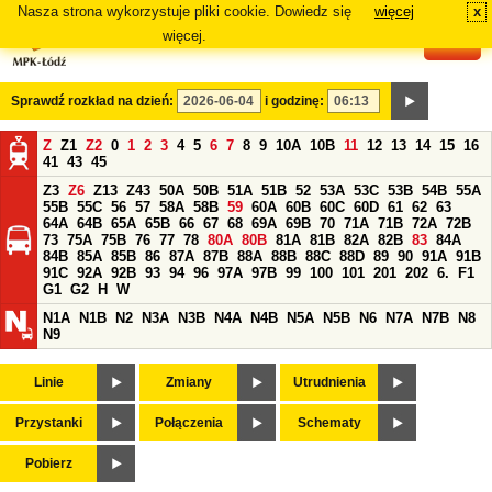
Nasza strona wykorzystuje pliki cookie. Dowiedz się
więcej
x
#
więcej.
Sprawdź rozkład na dzień:
i godzinę:
Z
Z1
Z2
0
1
2
3
4
5
6
7
8
9
10A
10B
11
12
13
14
15
16
41
43
45
Z3
Z6
Z13
Z43
50A
50B
51A
51B
52
53A
53C
53B
54B
55A
55B
55C
56
57
58A
58B
59
60A
60B
60C
60D
61
62
63
64A
64B
65A
65B
66
67
68
69A
69B
70
71A
71B
72A
72B
73
75A
75B
76
77
78
80A
80B
81A
81B
82A
82B
83
84A
84B
85A
85B
86
87A
87B
88A
88B
88C
88D
89
90
91A
91B
91C
92A
92B
93
94
96
97A
97B
99
100
101
201
202
6.
F1
G1
G2
H
W
N1A
N1B
N2
N3A
N3B
N4A
N4B
N5A
N5B
N6
N7A
N7B
N8
N9
Linie
Zmiany
Utrudnienia
Przystanki
Połączenia
Schematy
Pobierz