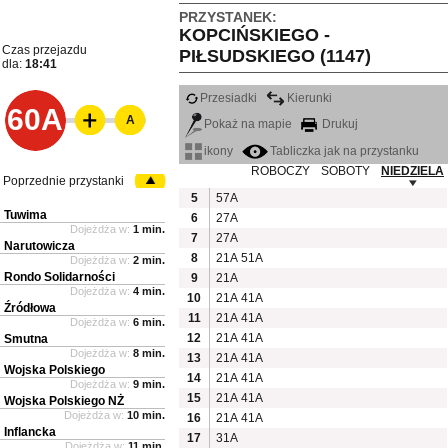
PRZYSTANEK:
KOPCIŃSKIEGO -
Czas przejazdu
PIŁSUDSKIEGO (1147)
dla:
18:41
Przesiadki
Kierunki
60A
A
Pokaż na mapie
Drukuj
ikony
Tabliczka jak na przystanku
ROBOCZY
SOBOTY
NIEDZIELA
Poprzednie przystanki
5
57A
Tuwima
6
27A
Dojeżdża w:
1 min.
7
27A
Narutowicza
8
21A
51A
Dojeżdża w:
2 min.
Rondo Solidarności
9
21A
Dojeżdża w:
4 min.
10
21A
41A
Źródłowa
11
21A
41A
Dojeżdża w:
6 min.
12
21A
41A
Smutna
Dojeżdża w:
8 min.
13
21A
41A
Wojska Polskiego
14
21A
41A
Dojeżdża w:
9 min.
15
21A
41A
Wojska Polskiego NŻ
Dojeżdża w:
10 min.
16
21A
41A
Inflancka
17
31A
Dojeżdża w:
11 min.