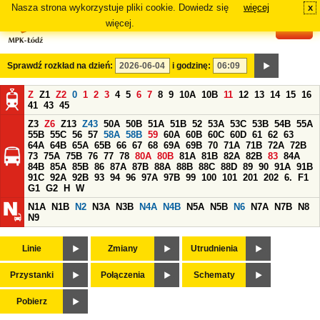
Nasza strona wykorzystuje pliki cookie. Dowiedz się
więcej
x
#
więcej.
Sprawdź rozkład na dzień:
i godzinę:
Z
Z1
Z2
0
1
2
3
4
5
6
7
8
9
10A
10B
11
12
13
14
15
16
41
43
45
Z3
Z6
Z13
Z43
50A
50B
51A
51B
52
53A
53C
53B
54B
55A
55B
55C
56
57
58A
58B
59
60A
60B
60C
60D
61
62
63
64A
64B
65A
65B
66
67
68
69A
69B
70
71A
71B
72A
72B
73
75A
75B
76
77
78
80A
80B
81A
81B
82A
82B
83
84A
84B
85A
85B
86
87A
87B
88A
88B
88C
88D
89
90
91A
91B
91C
92A
92B
93
94
96
97A
97B
99
100
101
201
202
6.
F1
G1
G2
H
W
N1A
N1B
N2
N3A
N3B
N4A
N4B
N5A
N5B
N6
N7A
N7B
N8
N9
Linie
Zmiany
Utrudnienia
Przystanki
Połączenia
Schematy
Pobierz