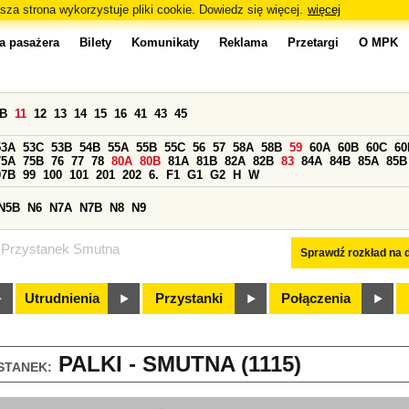
sza strona wykorzystuje pliki cookie. Dowiedz się więcej.
więcej
a pasażera
Bilety
Komunikaty
Reklama
Przetargi
O MPK
0B
11
12
13
14
15
16
41
43
45
53A
53C
53B
54B
55A
55B
55C
56
57
58A
58B
59
60A
60B
60C
60
75A
75B
76
77
78
80A
80B
81A
81B
82A
82B
83
84A
84B
85A
85B
97B
99
100
101
201
202
6.
F1
G1
G2
H
W
N5B
N6
N7A
N7B
N8
N9
Przystanek Smutna
Sprawdź rozkład na d
Utrudnienia
Przystanki
Połączenia
PALKI - SMUTNA (1115)
STANEK: