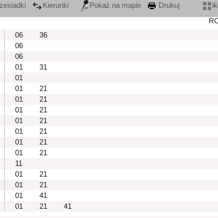
zesiadki
Kierunki
Pokaż na mapie
Drukuj
i
R
06
36
06
06
01
31
01
01
21
01
21
01
21
01
21
01
21
01
21
01
21
11
01
21
01
21
01
41
01
21
41