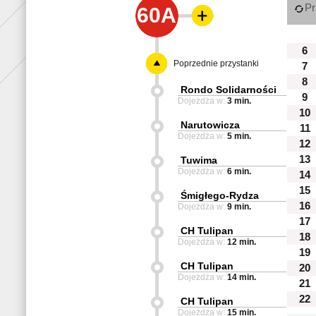
Pr
60A
6
Poprzednie przystanki
7
8
Rondo Solidarności
9
Dojeżdża w:
3 min.
10
Narutowicza
11
Dojeżdża w:
5 min.
12
13
Tuwima
Dojeżdża w:
6 min.
14
15
Śmigłego-Rydza
16
Dojeżdża w:
9 min.
17
CH Tulipan
18
Dojeżdża w:
12 min.
19
CH Tulipan
20
Dojeżdża w:
14 min.
21
22
CH Tulipan
Dojeżdża w:
15 min.