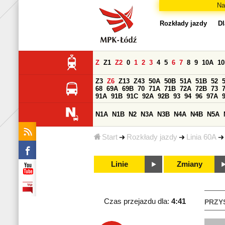
Na
Rozkłady jazdy
Dl
Z
Z1
Z2
0
1
2
3
4
5
6
7
8
9
10A
1
Z3
Z6
Z13
Z43
50A
50B
51A
51B
52
68
69A
69B
70
71A
71B
72A
72B
73
91A
91B
91C
92A
92B
93
94
96
97A
N1A
N1B
N2
N3A
N3B
N4A
N4B
N5A
Start
Rozkłady jazdy
Linia 60A
Linie
Zmiany
Czas przejazdu dla:
4:41
PRZY