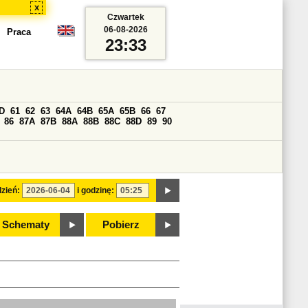
x
Czwartek
06-08-2026
Praca
23:33
D
61
62
63
64A
64B
65A
65B
66
67
86
87A
87B
88A
88B
88C
88D
89
90
zień:
i godzinę:
Schematy
Pobierz