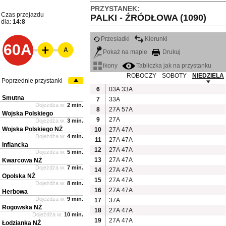
PRZYSTANEK:
Czas przejazdu
PALKI - ŹRÓDŁOWA (1090)
dla:
14:8
Przesiadki
Kierunki
60A
A
Pokaż na mapie
Drukuj
ikony
Tabliczka jak na przystanku
ROBOCZY
SOBOTY
NIEDZIELA
Poprzednie przystanki
6
03A
33A
Smutna
7
33A
Dojeżdża w:
2 min.
8
27A
57A
Wojska Polskiego
9
27A
Dojeżdża w:
3 min.
Wojska Polskiego NŻ
10
27A
47A
Dojeżdża w:
4 min.
11
27A
47A
Inflancka
12
27A
47A
Dojeżdża w:
5 min.
13
27A
47A
Kwarcowa NŻ
Dojeżdża w:
7 min.
14
27A
47A
Opolska NŻ
15
27A
47A
Dojeżdża w:
8 min.
16
27A
47A
Herbowa
Dojeżdża w:
9 min.
17
37A
Rogowska NŻ
18
27A
47A
Dojeżdża w:
10 min.
19
27A
47A
Łodzianka NŻ