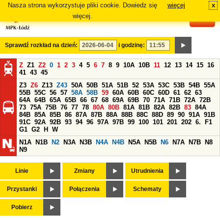
Nasza strona wykorzystuje pliki cookie. Dowiedz się
więcej
x
#
więcej.
Sprawdź rozkład na dzień:
i godzinę:
Z
Z1
Z2
0
1
2
3
4
5
6
7
8
9
10A
10B
11
12
13
14
15
16
41
43
45
Z3
Z6
Z13
Z43
50A
50B
51A
51B
52
53A
53C
53B
54B
55A
55B
55C
56
57
58A
58B
59
60A
60B
60C
60D
61
62
63
64A
64B
65A
65B
66
67
68
69A
69B
70
71A
71B
72A
72B
73
75A
75B
76
77
78
80A
80B
81A
81B
82A
82B
83
84A
84B
85A
85B
86
87A
87B
88A
88B
88C
88D
89
90
91A
91B
91C
92A
92B
93
94
96
97A
97B
99
100
101
201
202
6.
F1
G1
G2
H
W
N1A
N1B
N2
N3A
N3B
N4A
N4B
N5A
N5B
N6
N7A
N7B
N8
N9
Linie
Zmiany
Utrudnienia
Przystanki
Połączenia
Schematy
Pobierz