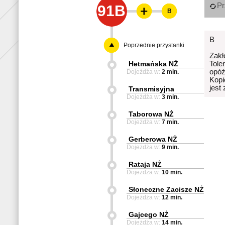
Pr
91B
B
B
Poprzednie przystanki
Zakł
Hetmańska NŻ
Tole
opóź
Dojeżdża w:
2 min.
Kopi
jest
Transmisyjna
Dojeżdża w:
3 min.
Taborowa NŻ
Dojeżdża w:
7 min.
Gerberowa NŻ
Dojeżdża w:
9 min.
Rataja NŻ
Dojeżdża w:
10 min.
Słoneczne Zacisze NŻ
Dojeżdża w:
12 min.
Gajcego NŻ
Dojeżdża w:
14 min.