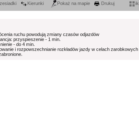
zesiadki
Kierunki
Pokaż na mapie
Drukuj
i
ócenia ruchu powodują zmiany czasów odjazdów
rancja: przyspieszenie - 1 min.
nienie - do 4 min.
owanie i rozpowszechnianie rozkładów jazdy w celach zarobkowych
 zabronione.