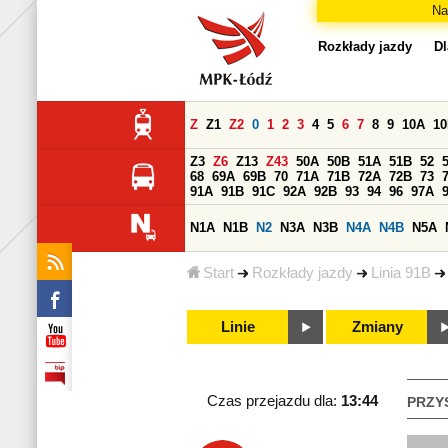
Na
Rozkłady jazdy
Dl
Z
Z1
Z2
0
1
2
3
4
5
6
7
8
9
10A
1
Z3
Z6
Z13
Z43
50A
50B
51A
51B
52
68
69A
69B
70
71A
71B
72A
72B
73
91A
91B
91C
92A
92B
93
94
96
97A
N1A
N1B
N2
N3A
N3B
N4A
N4B
N5A
Start
Rozkłady jazdy
Linia 91B
Linie
Zmiany
Czas przejazdu dla:
13:44
PRZY