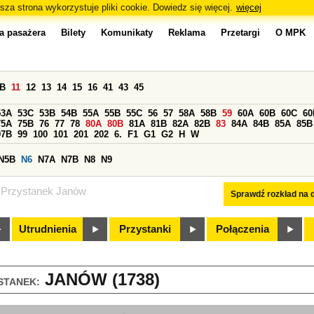
sza strona wykorzystuje pliki cookie. Dowiedz się więcej.
więcej
a pasażera
Bilety
Komunikaty
Reklama
Przetargi
O MPK
0B
11
12
13
14
15
16
41
43
45
53A
53C
53B
54B
55A
55B
55C
56
57
58A
58B
59
60A
60B
60C
60
75A
75B
76
77
78
80A
80B
81A
81B
82A
82B
83
84A
84B
85A
85B
97B
99
100
101
201
202
6.
F1
G1
G2
H
W
N5B
N6
N7A
N7B
N8
N9
Przystanek Janów
Sprawdź rozkład na d
Utrudnienia
Przystanki
Połączenia
JANÓW (1738)
STANEK: