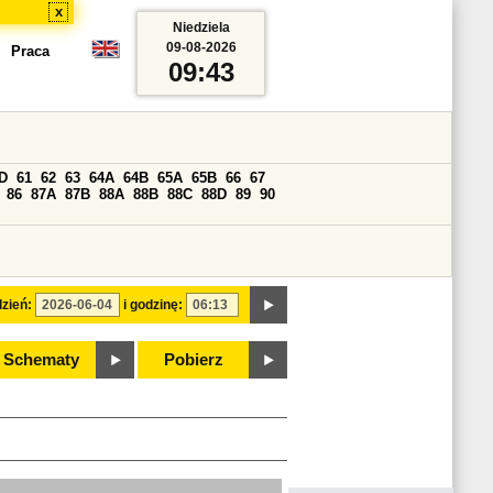
x
Niedziela
09-08-2026
Praca
09:43
D
61
62
63
64A
64B
65A
65B
66
67
86
87A
87B
88A
88B
88C
88D
89
90
zień:
i godzinę:
Schematy
Pobierz