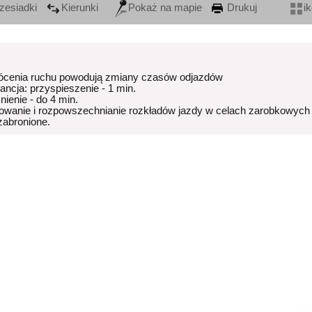
zesiadki
Kierunki
Pokaż na mapie
Drukuj
i
ócenia ruchu powodują zmiany czasów odjazdów
rancja: przyspieszenie - 1 min.
nienie - do 4 min.
owanie i rozpowszechnianie rozkładów jazdy w celach zarobkowych
 zabronione.