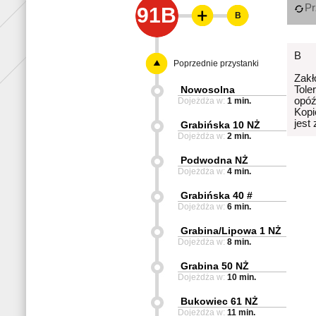
Pr
91B
B
B
Poprzednie przystanki
Zakł
Nowosolna
Tole
opóź
Dojeżdża w:
1 min.
Kopi
jest
Grabińska 10 NŻ
Dojeżdża w:
2 min.
Podwodna NŻ
Dojeżdża w:
4 min.
Grabińska 40 #
Dojeżdża w:
6 min.
Grabina/Lipowa 1 NŻ
Dojeżdża w:
8 min.
Grabina 50 NŻ
Dojeżdża w:
10 min.
Bukowiec 61 NŻ
Dojeżdża w:
11 min.