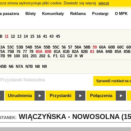
sza strona wykorzystuje pliki cookie. Dowiedz się więcej.
więcej
a pasażera
Bilety
Komunikaty
Reklama
Przetargi
O MPK
0B
11
12
13
14
15
16
41
43
45
53A
53C
53B
54B
55A
55B
55C
56
57
58A
58B
59
60A
60B
60C
60
75A
75B
76
77
78
80A
80B
81A
81B
82A
82B
83
84A
84B
85A
85B
97B
99
100
101
201
202
6.
F1
G1
G2
H
W
N5B
N6
N7A
N7B
N8
N9
Przystanek Nowosolna
Sprawdź rozkład na d
Utrudnienia
Przystanki
Połączenia
WIĄCZYŃSKA - NOWOSOLNA (15
STANEK: