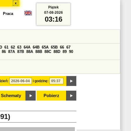
x
Piątek
07-08-2026
Praca
03:16
D
61
62
63
64A
64B
65A
65B
66
67
86
87A
87B
88A
88B
88C
88D
89
90
zień:
i godzinę:
Schematy
Pobierz
91)