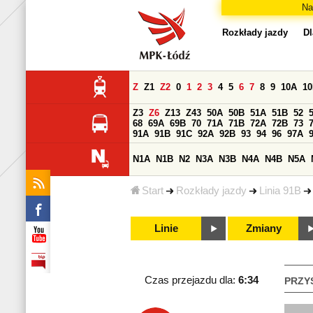
Na
Rozkłady jazdy
Dl
Z
Z1
Z2
0
1
2
3
4
5
6
7
8
9
10A
1
Z3
Z6
Z13
Z43
50A
50B
51A
51B
52
68
69A
69B
70
71A
71B
72A
72B
73
91A
91B
91C
92A
92B
93
94
96
97A
N1A
N1B
N2
N3A
N3B
N4A
N4B
N5A
Start
Rozkłady jazdy
Linia 91B
Linie
Zmiany
Czas przejazdu dla:
6:34
PRZY