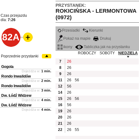
PRZYSTANEK:
ROKICIŃSKA - LERMONTOWA
Czas przejazdu
(0972)
dla:
7:26
Przesiadki
Kierunki
82A
Pokaż na mapie
Drukuj
ikony
Tabliczka jak na przystanku
ROBOCZY
SOBOTY
NIEDZIELA
Poprzednie przystanki
7
26
Gogola
8
26
Dojeżdża w:
1 min.
9
26
Rondo Inwalidów
11
26
56
Dojeżdża w:
2 min.
Rondo Inwalidów
12
56
Dojeżdża w:
3 min.
14
26
Dw. Łódź Widzew
15
26
56
Dojeżdża w:
4 min.
16
56
Dw. Łódź Widzew
Dojeżdża w:
4 min.
19
26
20
26
21
26
22
26
55