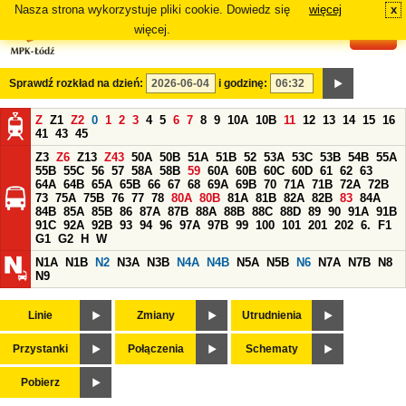
Nasza strona wykorzystuje pliki cookie. Dowiedz się
więcej
x
#
więcej.
Sprawdź rozkład na dzień:
i godzinę:
Z
Z1
Z2
0
1
2
3
4
5
6
7
8
9
10A
10B
11
12
13
14
15
16
41
43
45
Z3
Z6
Z13
Z43
50A
50B
51A
51B
52
53A
53C
53B
54B
55A
55B
55C
56
57
58A
58B
59
60A
60B
60C
60D
61
62
63
64A
64B
65A
65B
66
67
68
69A
69B
70
71A
71B
72A
72B
73
75A
75B
76
77
78
80A
80B
81A
81B
82A
82B
83
84A
84B
85A
85B
86
87A
87B
88A
88B
88C
88D
89
90
91A
91B
91C
92A
92B
93
94
96
97A
97B
99
100
101
201
202
6.
F1
G1
G2
H
W
N1A
N1B
N2
N3A
N3B
N4A
N4B
N5A
N5B
N6
N7A
N7B
N8
N9
Linie
Zmiany
Utrudnienia
Przystanki
Połączenia
Schematy
Pobierz