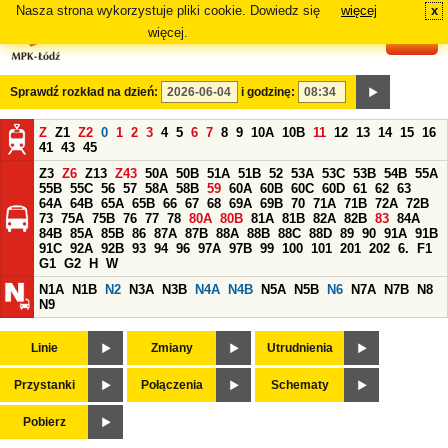
Nasza strona wykorzystuje pliki cookie. Dowiedz się
więcej
x
#
więcej.
Sprawdź rozkład na dzień:
i godzinę:
Z
Z1
Z2
0
1
2
3
4
5
6
7
8
9
10A
10B
11
12
13
14
15
16
41
43
45
Z3
Z6
Z13
Z43
50A
50B
51A
51B
52
53A
53C
53B
54B
55A
55B
55C
56
57
58A
58B
59
60A
60B
60C
60D
61
62
63
64A
64B
65A
65B
66
67
68
69A
69B
70
71A
71B
72A
72B
73
75A
75B
76
77
78
80A
80B
81A
81B
82A
82B
83
84A
84B
85A
85B
86
87A
87B
88A
88B
88C
88D
89
90
91A
91B
91C
92A
92B
93
94
96
97A
97B
99
100
101
201
202
6.
F1
G1
G2
H
W
N1A
N1B
N2
N3A
N3B
N4A
N4B
N5A
N5B
N6
N7A
N7B
N8
N9
Linie
Zmiany
Utrudnienia
Przystanki
Połączenia
Schematy
Pobierz