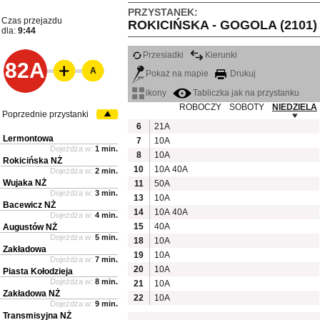
PRZYSTANEK:
Czas przejazdu
ROKICIŃSKA - GOGOLA (2101)
dla:
9:44
Przesiadki
Kierunki
82A
A
Pokaż na mapie
Drukuj
ikony
Tabliczka jak na przystanku
ROBOCZY
SOBOTY
NIEDZIELA
Poprzednie przystanki
6
21A
Lermontowa
7
10A
Dojeżdża w:
1 min.
8
10A
Rokicińska NŻ
10
10A
40A
Dojeżdża w:
2 min.
Wujaka NŻ
11
50A
Dojeżdża w:
3 min.
13
10A
Bacewicz NŻ
14
10A
40A
Dojeżdża w:
4 min.
15
40A
Augustów NŻ
Dojeżdża w:
5 min.
18
10A
Zakładowa
19
10A
Dojeżdża w:
7 min.
20
10A
Piasta Kołodzieja
Dojeżdża w:
8 min.
21
10A
Zakładowa NŻ
22
10A
Dojeżdża w:
9 min.
Transmisyjna NŻ