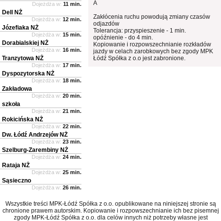
A
Dojeżdża w:
11 min.
Dell NŻ
Zakłócenia ruchu powodują zmiany czasów
Dojeżdża w:
12 min.
odjazdów
Józefiaka NŻ
Tolerancja: przyspieszenie - 1 min.
Dojeżdża w:
15 min.
opóźnienie - do 4 min.
Dorabialskiej NŻ
Kopiowanie i rozpowszechnianie rozkładów
Dojeżdża w:
16 min.
jazdy w celach zarobkowych bez zgody MPK
Tranzytowa NŻ
Łódź Spółka z o.o jest zabronione.
Dojeżdża w:
17 min.
Dyspozytorska NŻ
Dojeżdża w:
18 min.
Zakładowa
Dojeżdża w:
20 min.
szkoła
Dojeżdża w:
21 min.
Rokicińska NŻ
Dojeżdża w:
22 min.
Dw. Łódź Andrzejów NŻ
Dojeżdża w:
23 min.
Szelburg-Zarembiny NŻ
Dojeżdża w:
24 min.
Rataja NŻ
Dojeżdża w:
25 min.
Sąsieczno
Dojeżdża w:
26 min.
Wszystkie treści MPK-Łódź Spółka z o.o. opublikowane na niniejszej stronie są
chronione prawem autorskim. Kopiowanie i rozpowszechnianie ich bez pisemnej
zgody MPK-Łódź Spółka z o.o. dla celów innych niż potrzeby własne jest