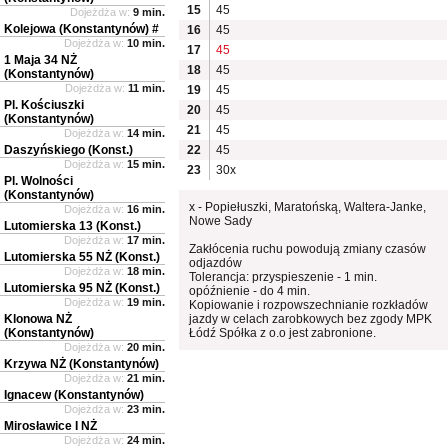
15
45
Dojeżdża w:
9 min.
Kolejowa (Konstantynów) #
16
45
Dojeżdża w:
10 min.
17
45
1 Maja 34 NŻ
18
45
(Konstantynów)
Dojeżdża w:
11 min.
19
45
Pl. Kościuszki
20
45
(Konstantynów)
21
45
Dojeżdża w:
14 min.
Daszyńskiego (Konst.)
22
45
Dojeżdża w:
15 min.
23
30x
Pl. Wolności
(Konstantynów)
x - Popiełuszki, Maratońską, Waltera-Janke,
Dojeżdża w:
16 min.
Nowe Sady
Lutomierska 13 (Konst.)
Dojeżdża w:
17 min.
Zakłócenia ruchu powodują zmiany czasów
Lutomierska 55 NŻ (Konst.)
odjazdów
Dojeżdża w:
18 min.
Tolerancja: przyspieszenie - 1 min.
Lutomierska 95 NŻ (Konst.)
opóźnienie - do 4 min.
Dojeżdża w:
19 min.
Kopiowanie i rozpowszechnianie rozkładów
Klonowa NŻ
jazdy w celach zarobkowych bez zgody MPK
(Konstantynów)
Łódź Spółka z o.o jest zabronione.
Dojeżdża w:
20 min.
Krzywa NŻ (Konstantynów)
Dojeżdża w:
21 min.
Ignacew (Konstantynów)
Dojeżdża w:
23 min.
Mirosławice I NŻ
Dojeżdża w:
24 min.