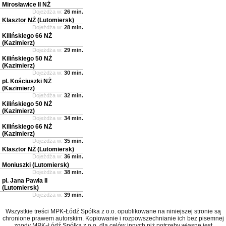
Mirosławice II NŻ
Dojeżdża w:
26 min.
Klasztor NŻ (Lutomiersk)
Dojeżdża w:
28 min.
Kilińskiego 66 NŻ
(Kazimierz)
Dojeżdża w:
29 min.
Kilińskiego 50 NŻ
(Kazimierz)
Dojeżdża w:
30 min.
pl. Kościuszki NŻ
(Kazimierz)
Dojeżdża w:
32 min.
Kilińskiego 50 NŻ
(Kazimierz)
Dojeżdża w:
34 min.
Kilińskiego 66 NŻ
(Kazimierz)
Dojeżdża w:
35 min.
Klasztor NŻ (Lutomiersk)
Dojeżdża w:
36 min.
Moniuszki (Lutomiersk)
Dojeżdża w:
38 min.
pl. Jana Pawła II
(Lutomiersk)
Dojeżdża w:
39 min.
Wszystkie treści MPK-Łódź Spółka z o.o. opublikowane na niniejszej stronie są
chronione prawem autorskim. Kopiowanie i rozpowszechnianie ich bez pisemnej
zgody MPK-Łódź Spółka z o.o. dla celów innych niż potrzeby własne jest