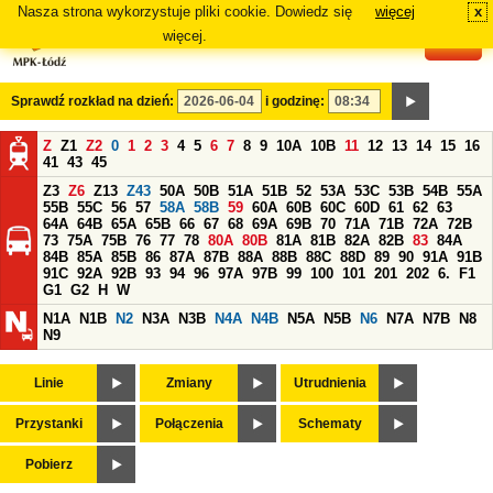
Nasza strona wykorzystuje pliki cookie. Dowiedz się
więcej
x
#
więcej.
Sprawdź rozkład na dzień:
i godzinę:
Z
Z1
Z2
0
1
2
3
4
5
6
7
8
9
10A
10B
11
12
13
14
15
16
41
43
45
Z3
Z6
Z13
Z43
50A
50B
51A
51B
52
53A
53C
53B
54B
55A
55B
55C
56
57
58A
58B
59
60A
60B
60C
60D
61
62
63
64A
64B
65A
65B
66
67
68
69A
69B
70
71A
71B
72A
72B
73
75A
75B
76
77
78
80A
80B
81A
81B
82A
82B
83
84A
84B
85A
85B
86
87A
87B
88A
88B
88C
88D
89
90
91A
91B
91C
92A
92B
93
94
96
97A
97B
99
100
101
201
202
6.
F1
G1
G2
H
W
N1A
N1B
N2
N3A
N3B
N4A
N4B
N5A
N5B
N6
N7A
N7B
N8
N9
Linie
Zmiany
Utrudnienia
Przystanki
Połączenia
Schematy
Pobierz