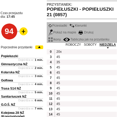
PRZYSTANEK:
POPIEŁUSZKI - POPIEŁUSZKI
Czas przejazdu
21 (0857)
dla:
17:45
Przesiadki
Kierunki
94
Pokaż na mapie
Drukuj
ikony
Tabliczka jak na przystanku
ROBOCZY
SOBOTY
NIEDZIELA
Poprzednie przystanki
0
20x
Popiełuszki
3
45
Dojeżdża w:
1 min.
4
35
Gimnastyczna NŻ
5
45
Dojeżdża w:
2 min.
Kolarska NŻ
6
45
Dojeżdża w:
3 min.
7
45
Golfowa
8
45
Dojeżdża w:
4 min.
9
45
Trasa S14 NŻ
Dojeżdża w:
5 min.
10
45
Sanitariuszek NŻ
11
45
Dojeżdża w:
6 min.
12
45
G.O.Ś. NŻ
Dojeżdża w:
7 min.
13
45
Kolejowa 28 NŻ
14
45
(Konstantynów)