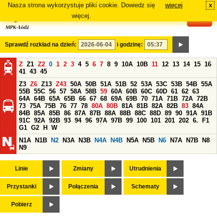
Nasza strona wykorzystuje pliki cookie. Dowiedz się
więcej
x
#
więcej.
Sprawdź rozkład na dzień:
i godzinę:
Z
Z1
Z2
0
1
2
3
4
5
6
7
8
9
10A
10B
11
12
13
14
15
16
41
43
45
Z3
Z6
Z13
Z43
50A
50B
51A
51B
52
53A
53C
53B
54B
55A
55B
55C
56
57
58A
58B
59
60A
60B
60C
60D
61
62
63
64A
64B
65A
65B
66
67
68
69A
69B
70
71A
71B
72A
72B
73
75A
75B
76
77
78
80A
80B
81A
81B
82A
82B
83
84A
84B
85A
85B
86
87A
87B
88A
88B
88C
88D
89
90
91A
91B
91C
92A
92B
93
94
96
97A
97B
99
100
101
201
202
6.
F1
G1
G2
H
W
N1A
N1B
N2
N3A
N3B
N4A
N4B
N5A
N5B
N6
N7A
N7B
N8
N9
Linie
Zmiany
Utrudnienia
Przystanki
Połączenia
Schematy
Pobierz