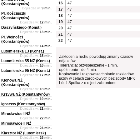
16
47
(Konstantynów)
Dojeżdża w:
9 min.
17
47
Pl. Kościuszki
18
47
(Konstantynów)
19
47
Dojeżdża w:
12 min.
Daszyńskiego (Konst.)
20
47
Dojeżdża w:
13 min.
21
47
Pl. Wolności
22
47
(Konstantynów)
Dojeżdża w:
14 min.
Lutomierska 13 (Konst.)
Dojeżdża w:
15 min.
Zakłócenia ruchu powodują zmiany czasów
Lutomierska 55 NŻ (Konst.)
odjazdów
Tolerancja: przyspieszenie - 1 min.
Dojeżdża w:
16 min.
opóźnienie - do 4 min.
Lutomierska 95 NŻ (Konst.)
Kopiowanie i rozpowszechnianie rozkładów
Dojeżdża w:
17 min.
jazdy w celach zarobkowych bez zgody MPK
Klonowa NŻ
Łódź Spółka z o.o jest zabronione.
(Konstantynów)
Dojeżdża w:
18 min.
Krzywa NŻ (Konstantynów)
Dojeżdża w:
19 min.
Ignacew (Konstantynów)
Dojeżdża w:
21 min.
Mirosławice I NŻ
Dojeżdża w:
22 min.
Mirosławice II NŻ
Dojeżdża w:
24 min.
Klasztor NŻ (Lutomiersk)
Dojeżdża w:
26 min.