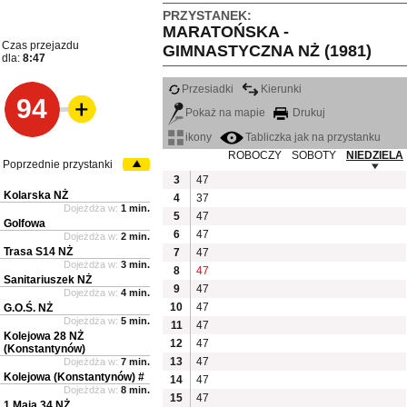
PRZYSTANEK:
MARATOŃSKA -
Czas przejazdu
GIMNASTYCZNA NŻ (1981)
dla:
8:47
Przesiadki
Kierunki
94
Pokaż na mapie
Drukuj
ikony
Tabliczka jak na przystanku
ROBOCZY
SOBOTY
NIEDZIELA
Poprzednie przystanki
3
47
Kolarska NŻ
4
37
Dojeżdża w:
1 min.
5
47
Golfowa
6
47
Dojeżdża w:
2 min.
Trasa S14 NŻ
7
47
Dojeżdża w:
3 min.
8
47
Sanitariuszek NŻ
9
47
Dojeżdża w:
4 min.
10
47
G.O.Ś. NŻ
Dojeżdża w:
5 min.
11
47
Kolejowa 28 NŻ
12
47
(Konstantynów)
13
47
Dojeżdża w:
7 min.
Kolejowa (Konstantynów) #
14
47
Dojeżdża w:
8 min.
15
47
1 Maja 34 NŻ