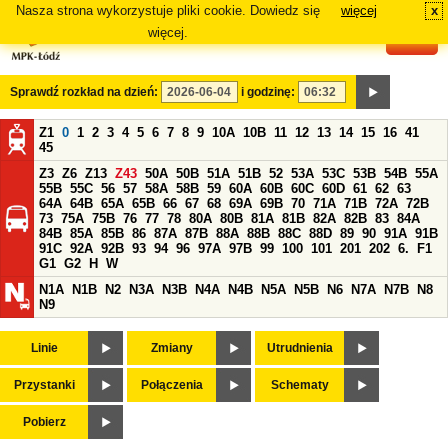
Nasza strona wykorzystuje pliki cookie. Dowiedz się
więcej
x
#
więcej.
Sprawdź rozkład na dzień:
i godzinę:
Z1
0
1
2
3
4
5
6
7
8
9
10A
10B
11
12
13
14
15
16
41
45
Z3
Z6
Z13
Z43
50A
50B
51A
51B
52
53A
53C
53B
54B
55A
55B
55C
56
57
58A
58B
59
60A
60B
60C
60D
61
62
63
64A
64B
65A
65B
66
67
68
69A
69B
70
71A
71B
72A
72B
73
75A
75B
76
77
78
80A
80B
81A
81B
82A
82B
83
84A
84B
85A
85B
86
87A
87B
88A
88B
88C
88D
89
90
91A
91B
91C
92A
92B
93
94
96
97A
97B
99
100
101
201
202
6.
F1
G1
G2
H
W
N1A
N1B
N2
N3A
N3B
N4A
N4B
N5A
N5B
N6
N7A
N7B
N8
N9
Linie
Zmiany
Utrudnienia
Przystanki
Połączenia
Schematy
Pobierz