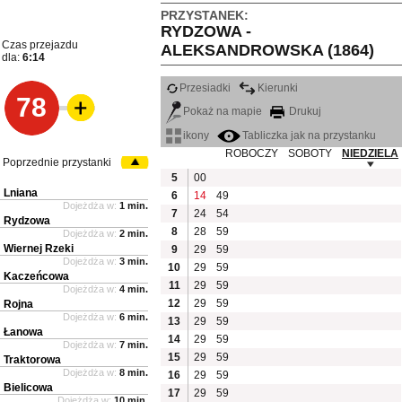
PRZYSTANEK:
RYDZOWA -
Czas przejazdu
ALEKSANDROWSKA (1864)
dla:
6:14
Przesiadki
Kierunki
78
Pokaż na mapie
Drukuj
ikony
Tabliczka jak na przystanku
ROBOCZY
SOBOTY
NIEDZIELA
Poprzednie przystanki
5
00
Lniana
6
14
49
Dojeżdża w:
1 min.
7
24
54
Rydzowa
8
28
59
Dojeżdża w:
2 min.
Wiernej Rzeki
9
29
59
Dojeżdża w:
3 min.
10
29
59
Kaczeńcowa
11
29
59
Dojeżdża w:
4 min.
12
29
59
Rojna
Dojeżdża w:
6 min.
13
29
59
Łanowa
14
29
59
Dojeżdża w:
7 min.
15
29
59
Traktorowa
Dojeżdża w:
8 min.
16
29
59
Bielicowa
17
29
59
Dojeżdża w:
10 min.