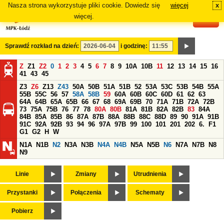
Nasza strona wykorzystuje pliki cookie. Dowiedz się
więcej
x
#
więcej.
Sprawdź rozkład na dzień:
i godzinę:
Z
Z1
Z2
0
1
2
3
4
5
6
7
8
9
10A
10B
11
12
13
14
15
16
41
43
45
Z3
Z6
Z13
Z43
50A
50B
51A
51B
52
53A
53C
53B
54B
55A
55B
55C
56
57
58A
58B
59
60A
60B
60C
60D
61
62
63
64A
64B
65A
65B
66
67
68
69A
69B
70
71A
71B
72A
72B
73
75A
75B
76
77
78
80A
80B
81A
81B
82A
82B
83
84A
84B
85A
85B
86
87A
87B
88A
88B
88C
88D
89
90
91A
91B
91C
92A
92B
93
94
96
97A
97B
99
100
101
201
202
6.
F1
G1
G2
H
W
N1A
N1B
N2
N3A
N3B
N4A
N4B
N5A
N5B
N6
N7A
N7B
N8
N9
Linie
Zmiany
Utrudnienia
Przystanki
Połączenia
Schematy
Pobierz