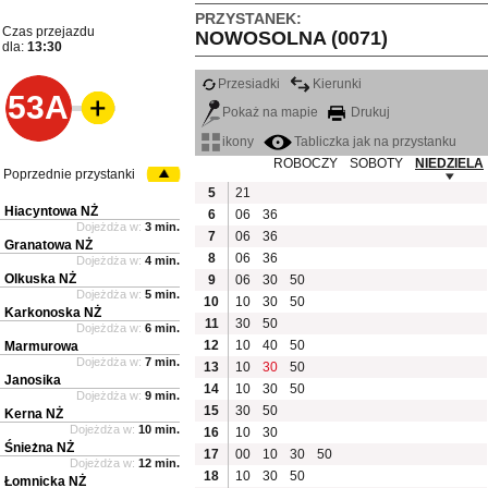
PRZYSTANEK:
Czas przejazdu
NOWOSOLNA (0071)
dla:
13:30
Przesiadki
Kierunki
53A
Pokaż na mapie
Drukuj
ikony
Tabliczka jak na przystanku
ROBOCZY
SOBOTY
NIEDZIELA
Poprzednie przystanki
5
21
Hiacyntowa NŻ
6
06
36
Dojeżdża w:
3 min.
7
06
36
Granatowa NŻ
8
06
36
Dojeżdża w:
4 min.
Olkuska NŻ
9
06
30
50
Dojeżdża w:
5 min.
10
10
30
50
Karkonoska NŻ
11
30
50
Dojeżdża w:
6 min.
12
10
40
50
Marmurowa
Dojeżdża w:
7 min.
13
10
30
50
Janosika
14
10
30
50
Dojeżdża w:
9 min.
15
30
50
Kerna NŻ
Dojeżdża w:
10 min.
16
10
30
Śnieżna NŻ
17
00
10
30
50
Dojeżdża w:
12 min.
18
10
30
50
Łomnicka NŻ