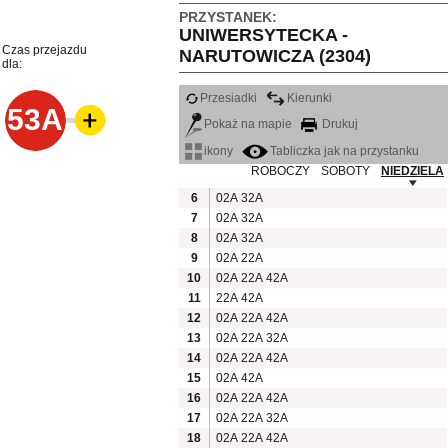
PRZYSTANEK:
UNIWERSYTECKA -
Czas przejazdu
NARUTOWICZA (2304)
dla:
Przesiadki
Kierunki
53A
Pokaż na mapie
Drukuj
ikony
Tabliczka jak na przystanku
ROBOCZY
SOBOTY
NIEDZIELA
6
02A
32A
7
02A
32A
8
02A
32A
9
02A
22A
10
02A
22A
42A
11
22A
42A
12
02A
22A
42A
13
02A
22A
32A
14
02A
22A
42A
15
02A
42A
16
02A
22A
42A
17
02A
22A
32A
18
02A
22A
42A