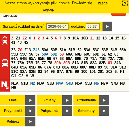
Nasza strona wykorzystuje pliki cookie. Dowiedz się
więcej
x
#
więcej.
Sprawdź rozkład na dzień:
i godzinę:
Z
Z1
Z2
0
1
2
3
4
5
6
7
8
9
10A
10B
11
12
13
14
15
16
41
43
45
Z3
Z6
Z13
Z43
50A
50B
51A
51B
52
53A
53C
53B
54B
55A
55B
55C
56
57
58A
58B
59
60A
60B
60C
60D
61
62
63
64A
64B
65A
65B
66
67
68
69A
69B
70
71A
71B
72A
72B
73
75A
75B
76
77
78
80A
80B
81A
81B
82A
82B
83
84A
84B
85A
85B
86
87A
87B
88A
88B
88C
88D
89
90
91A
91B
91C
92A
92B
93
94
96
97A
97B
99
100
101
201
202
6.
F1
G1
G2
H
W
N1A
N1B
N2
N3A
N3B
N4A
N4B
N5A
N5B
N6
N7A
N7B
N8
N9
Linie
Zmiany
Utrudnienia
Przystanki
Połączenia
Schematy
Pobierz