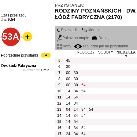
PRZYSTANEK:
RODZINY POZNAŃSKICH - DW.
Czas przejazdu
ŁÓDŹ FABRYCZNA (2170)
dla:
9:54
Przesiadki
Kierunki
53A
Pokaż na mapie
Drukuj
ikony
Tabliczka jak na przystanku
ROBOCZY
SOBOTY
NIEDZIELA
Poprzednie przystanki
5
45
Dw. Łódź Fabryczna
6
30
Dojeżdża w:
1 min.
7
00
30
8
00
30
9
00
30
54
10
14
34
54
11
14
54
12
14
34
13
04
14
34
54
14
14
34
54
15
14
54
16
14
34
54
17
24
34
54