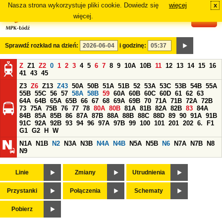
Nasza strona wykorzystuje pliki cookie. Dowiedz się
więcej
x
#
więcej.
Sprawdź rozkład na dzień:
i godzinę:
Z
Z1
Z2
0
1
2
3
4
5
6
7
8
9
10A
10B
11
12
13
14
15
16
41
43
45
Z3
Z6
Z13
Z43
50A
50B
51A
51B
52
53A
53C
53B
54B
55A
55B
55C
56
57
58A
58B
59
60A
60B
60C
60D
61
62
63
64A
64B
65A
65B
66
67
68
69A
69B
70
71A
71B
72A
72B
73
75A
75B
76
77
78
80A
80B
81A
81B
82A
82B
83
84A
84B
85A
85B
86
87A
87B
88A
88B
88C
88D
89
90
91A
91B
91C
92A
92B
93
94
96
97A
97B
99
100
101
201
202
6.
F1
G1
G2
H
W
N1A
N1B
N2
N3A
N3B
N4A
N4B
N5A
N5B
N6
N7A
N7B
N8
N9
Linie
Zmiany
Utrudnienia
Przystanki
Połączenia
Schematy
Pobierz