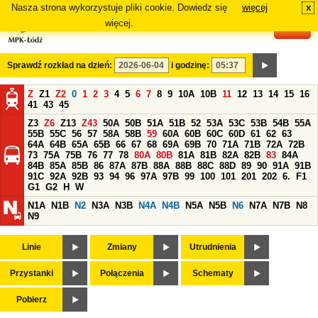
Nasza strona wykorzystuje pliki cookie. Dowiedz się
więcej
x
#
więcej.
Sprawdź rozkład na dzień:
i godzinę:
Z
Z1
Z2
0
1
2
3
4
5
6
7
8
9
10A
10B
11
12
13
14
15
16
41
43
45
Z3
Z6
Z13
Z43
50A
50B
51A
51B
52
53A
53C
53B
54B
55A
55B
55C
56
57
58A
58B
59
60A
60B
60C
60D
61
62
63
64A
64B
65A
65B
66
67
68
69A
69B
70
71A
71B
72A
72B
73
75A
75B
76
77
78
80A
80B
81A
81B
82A
82B
83
84A
84B
85A
85B
86
87A
87B
88A
88B
88C
88D
89
90
91A
91B
91C
92A
92B
93
94
96
97A
97B
99
100
101
201
202
6.
F1
G1
G2
H
W
N1A
N1B
N2
N3A
N3B
N4A
N4B
N5A
N5B
N6
N7A
N7B
N8
N9
Linie
Zmiany
Utrudnienia
Przystanki
Połączenia
Schematy
Pobierz