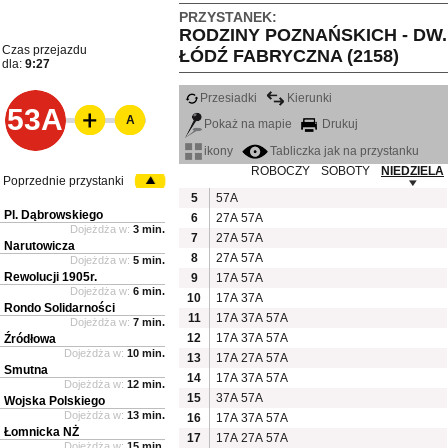
PRZYSTANEK:
RODZINY POZNAŃSKICH - DW.
Czas przejazdu
ŁÓDŹ FABRYCZNA (2158)
dla:
9:27
Przesiadki
Kierunki
53A
A
Pokaż na mapie
Drukuj
ikony
Tabliczka jak na przystanku
ROBOCZY
SOBOTY
NIEDZIELA
Poprzednie przystanki
5
57A
Pl. Dąbrowskiego
6
27A
57A
Dojeżdża w:
3 min.
7
27A
57A
Narutowicza
8
27A
57A
Dojeżdża w:
5 min.
Rewolucji 1905r.
9
17A
57A
Dojeżdża w:
6 min.
10
17A
37A
Rondo Solidarności
11
17A
37A
57A
Dojeżdża w:
7 min.
12
17A
37A
57A
Źródłowa
Dojeżdża w:
10 min.
13
17A
27A
57A
Smutna
14
17A
37A
57A
Dojeżdża w:
12 min.
15
37A
57A
Wojska Polskiego
Dojeżdża w:
13 min.
16
17A
37A
57A
Łomnicka NŻ
17
17A
27A
57A
Dojeżdża w:
15 min.