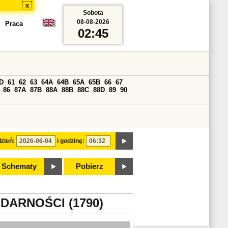
x
Sobota
08-08-2026
Praca
02:45
D
61
62
63
64A
64B
65A
65B
66
67
86
87A
87B
88A
88B
88C
88D
89
90
zień:
i godzinę:
Schematy
Pobierz
DARNOŚCI (1790)