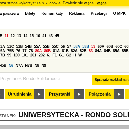
sza strona wykorzystuje pliki cookie. Dowiedz się więcej.
więcej
a pasażera
Bilety
Komunikaty
Reklama
Przetargi
O MPK
0B
11
12
13
14
15
16
41
43
45
53A
53C
53B
54B
55A
55B
55C
56
57
58A
58B
59
60A
60B
60C
60
75A
75B
76
77
78
80A
80B
81A
81B
82A
82B
83
84A
84B
85A
85B
97B
99
100
101
201
202
6.
F1
G1
G2
H
W
N5B
N6
N7A
N7B
N8
N9
Przystanek Rondo Solidarności
Sprawdź rozkład na d
Utrudnienia
Przystanki
Połączenia
UNIWERSYTECKA - RONDO SOLI
STANEK: