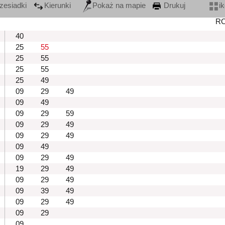
zesiadki
Kierunki
Pokaż na mapie
Drukuj
i
R
40
25
55
25
55
25
55
25
49
09
29
49
09
49
09
29
59
09
29
49
09
29
49
09
49
09
29
49
19
29
49
09
29
49
09
39
49
09
29
49
09
29
09