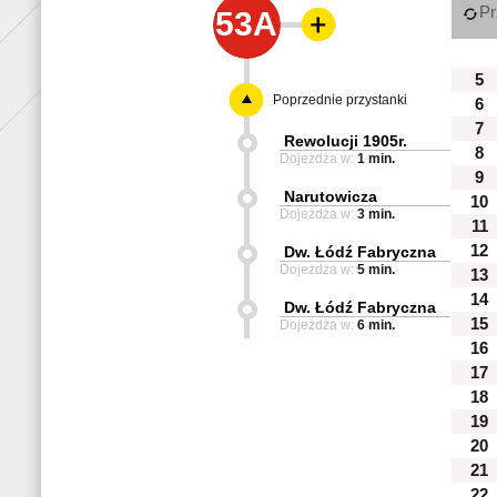
Pr
53A
5
Poprzednie przystanki
6
7
Rewolucji 1905r.
8
Dojeżdża w:
1 min.
9
Narutowicza
10
Dojeżdża w:
3 min.
11
12
Dw. Łódź Fabryczna
Dojeżdża w:
5 min.
13
14
Dw. Łódź Fabryczna
15
Dojeżdża w:
6 min.
16
17
18
19
20
21
22