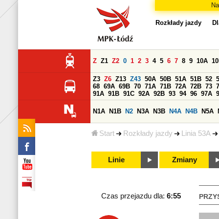
Na
Rozkłady jazdy
Dl
Z
Z1
Z2
0
1
2
3
4
5
6
7
8
9
10A
1
Z3
Z6
Z13
Z43
50A
50B
51A
51B
52
68
69A
69B
70
71A
71B
72A
72B
73
91A
91B
91C
92A
92B
93
94
96
97A
N1A
N1B
N2
N3A
N3B
N4A
N4B
N5A
Start
Rozkłady jazdy
Linia 53A
Linie
Zmiany
Czas przejazdu dla:
6:55
PRZY