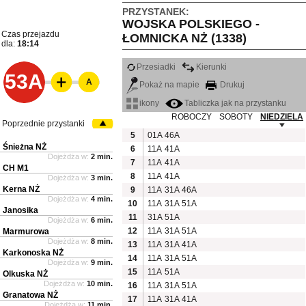
PRZYSTANEK:
WOJSKA POLSKIEGO -
Czas przejazdu
ŁOMNICKA NŻ (1338)
dla:
18:14
Przesiadki
Kierunki
53A
A
Pokaż na mapie
Drukuj
ikony
Tabliczka jak na przystanku
ROBOCZY
SOBOTY
NIEDZIELA
Poprzednie przystanki
5
01A
46A
Śnieżna NŻ
6
11A
41A
Dojeżdża w:
2 min.
7
11A
41A
CH M1
8
11A
41A
Dojeżdża w:
3 min.
Kerna NŻ
9
11A
31A
46A
Dojeżdża w:
4 min.
10
11A
31A
51A
Janosika
11
31A
51A
Dojeżdża w:
6 min.
12
11A
31A
51A
Marmurowa
Dojeżdża w:
8 min.
13
11A
31A
41A
Karkonoska NŻ
14
11A
31A
51A
Dojeżdża w:
9 min.
15
11A
51A
Olkuska NŻ
Dojeżdża w:
10 min.
16
11A
31A
51A
Granatowa NŻ
17
11A
31A
41A
Dojeżdża w:
11 min.