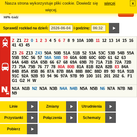
Nasza strona wykorzystuje pliki cookie. Dowiedz się
więcej
x
#
więcej.
Sprawdź rozkład na dzień:
i godzinę:
Z
Z1
Z2
0
1
2
3
4
5
6
7
8
9
10A
10B
11
12
13
14
15
16
41
43
45
Z3
Z6
Z13
Z43
50A
50B
51A
51B
52
53A
53C
53B
54B
55A
55B
55C
56
57
58A
58B
59
60A
60B
60C
60D
61
62
63
64A
64B
65A
65B
66
67
68
69A
69B
70
71A
71B
72A
72B
73
75A
75B
76
77
78
80A
80B
81A
81B
82A
82B
83
84A
84B
85A
85B
86
87A
87B
88A
88B
88C
88D
89
90
91A
91B
91C
92A
92B
93
94
96
97A
97B
99
100
101
201
202
6.
F1
G1
G2
H
W
N1A
N1B
N2
N3A
N3B
N4A
N4B
N5A
N5B
N6
N7A
N7B
N8
N9
Linie
Zmiany
Utrudnienia
Przystanki
Połączenia
Schematy
Pobierz