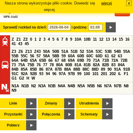
Nasza strona wykorzystuje pliki cookie. Dowiedz się
więcej
x
#
więcej.
Sprawdź rozkład na dzień:
i godzinę:
Z
Z1
Z2
0
1
2
3
4
5
6
7
8
9
10A
10B
11
12
13
14
15
16
41
43
45
Z3
Z6
Z13
Z43
50A
50B
51A
51B
52
53A
53C
53B
54B
55A
55B
55C
56
57
58A
58B
59
60A
60B
60C
60D
61
62
63
64A
64B
65A
65B
66
67
68
69A
69B
70
71A
71B
72A
72B
73
75A
75B
76
77
78
80A
80B
81A
81B
82A
82B
83
84A
84B
85A
85B
86
87A
87B
88A
88B
88C
88D
89
90
91A
91B
91C
92A
92B
93
94
96
97A
97B
99
100
101
201
202
6.
F1
G1
G2
H
W
N1A
N1B
N2
N3A
N3B
N4A
N4B
N5A
N5B
N6
N7A
N7B
N8
N9
Linie
Zmiany
Utrudnienia
Przystanki
Połączenia
Schematy
Pobierz