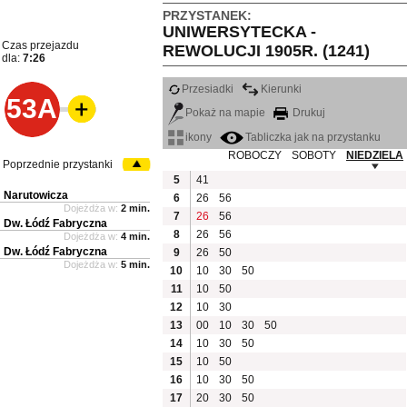
PRZYSTANEK:
UNIWERSYTECKA -
Czas przejazdu
REWOLUCJI 1905R. (1241)
dla:
7:26
Przesiadki
Kierunki
53A
Pokaż na mapie
Drukuj
ikony
Tabliczka jak na przystanku
ROBOCZY
SOBOTY
NIEDZIELA
Poprzednie przystanki
5
41
Narutowicza
6
26
56
Dojeżdża w:
2 min.
7
26
56
Dw. Łódź Fabryczna
8
26
56
Dojeżdża w:
4 min.
Dw. Łódź Fabryczna
9
26
50
Dojeżdża w:
5 min.
10
10
30
50
11
10
50
12
10
30
13
00
10
30
50
14
10
30
50
15
10
50
16
10
30
50
17
20
30
50