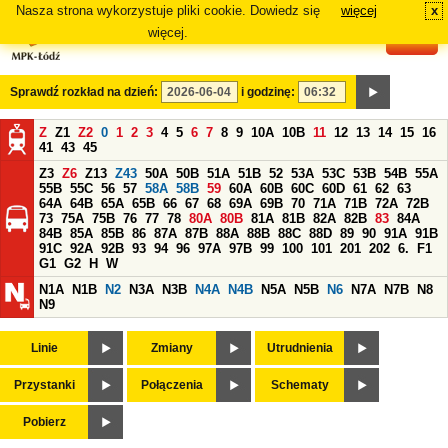
Nasza strona wykorzystuje pliki cookie. Dowiedz się
więcej
x
#
więcej.
Sprawdź rozkład na dzień:
i godzinę:
Z
Z1
Z2
0
1
2
3
4
5
6
7
8
9
10A
10B
11
12
13
14
15
16
41
43
45
Z3
Z6
Z13
Z43
50A
50B
51A
51B
52
53A
53C
53B
54B
55A
55B
55C
56
57
58A
58B
59
60A
60B
60C
60D
61
62
63
64A
64B
65A
65B
66
67
68
69A
69B
70
71A
71B
72A
72B
73
75A
75B
76
77
78
80A
80B
81A
81B
82A
82B
83
84A
84B
85A
85B
86
87A
87B
88A
88B
88C
88D
89
90
91A
91B
91C
92A
92B
93
94
96
97A
97B
99
100
101
201
202
6.
F1
G1
G2
H
W
N1A
N1B
N2
N3A
N3B
N4A
N4B
N5A
N5B
N6
N7A
N7B
N8
N9
Linie
Zmiany
Utrudnienia
Przystanki
Połączenia
Schematy
Pobierz