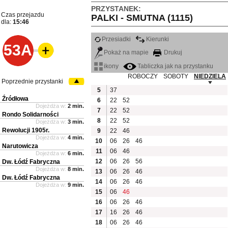
PRZYSTANEK:
Czas przejazdu
PALKI - SMUTNA (1115)
dla:
15:46
Przesiadki
Kierunki
53A
Pokaż na mapie
Drukuj
ikony
Tabliczka jak na przystanku
ROBOCZY
SOBOTY
NIEDZIELA
Poprzednie przystanki
5
37
Źródłowa
6
22
52
Dojeżdża w:
2 min.
7
22
52
Rondo Solidarności
8
22
52
Dojeżdża w:
3 min.
Rewolucji 1905r.
9
22
46
Dojeżdża w:
4 min.
10
06
26
46
Narutowicza
11
06
46
Dojeżdża w:
6 min.
12
06
26
56
Dw. Łódź Fabryczna
Dojeżdża w:
8 min.
13
06
26
46
Dw. Łódź Fabryczna
14
06
26
46
Dojeżdża w:
9 min.
15
06
46
16
06
26
46
17
16
26
46
18
06
26
46