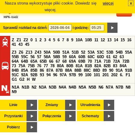
Nasza strona wykorzystuje pliki cookie. Dowiedz się
więcej
x
#
więcej.
Sprawdź rozkład na dzień:
i godzinę:
Z
Z1
Z2
0
1
2
3
4
5
6
7
8
9
10A
10B
11
12
13
14
15
16
41
43
45
Z3
Z6
Z13
Z43
50A
50B
51A
51B
52
53A
53C
53B
54B
55A
55B
55C
56
57
58A
58B
59
60A
60B
60C
60D
61
62
63
64A
64B
65A
65B
66
67
68
69A
69B
70
71A
71B
72A
72B
73
75A
75B
76
77
78
80A
80B
81A
81B
82A
82B
83
84A
84B
85A
85B
86
87A
87B
88A
88B
88C
88D
89
90
91A
91B
91C
92A
92B
93
94
96
97A
97B
99
100
101
201
202
6.
F1
G1
G2
H
W
N1A
N1B
N2
N3A
N3B
N4A
N4B
N5A
N5B
N6
N7A
N7B
N8
N9
Linie
Zmiany
Utrudnienia
Przystanki
Połączenia
Schematy
Pobierz