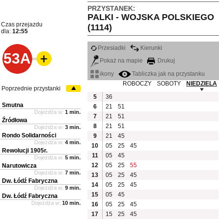
PRZYSTANEK:
PALKI - WOJSKA POLSKIEGO
Czas przejazdu
(1114)
dla:
12:55
Przesiadki
Kierunki
53A
Pokaż na mapie
Drukuj
ikony
Tabliczka jak na przystanku
ROBOCZY
SOBOTY
NIEDZIELA
Poprzednie przystanki
5
36
Smutna
6
21
51
Dojeżdża w:
1 min.
7
21
51
Źródłowa
8
21
51
Dojeżdża w:
3 min.
Rondo Solidarności
9
21
45
Dojeżdża w:
4 min.
10
05
25
45
Rewolucji 1905r.
11
05
45
Dojeżdża w:
5 min.
12
05
25
55
Narutowicza
Dojeżdża w:
7 min.
13
05
25
45
Dw. Łódź Fabryczna
14
05
25
45
Dojeżdża w:
9 min.
15
05
45
Dw. Łódź Fabryczna
Dojeżdża w:
10 min.
16
05
25
45
17
15
25
45