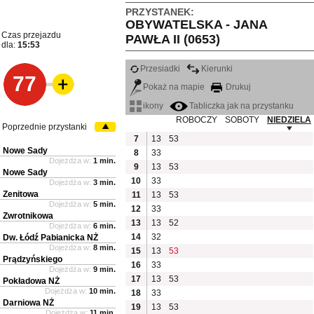
PRZYSTANEK:
OBYWATELSKA - JANA
Czas przejazdu
PAWŁA II (0653)
dla:
15:53
Przesiadki
Kierunki
77
Pokaż na mapie
Drukuj
ikony
Tabliczka jak na przystanku
ROBOCZY
SOBOTY
NIEDZIELA
Poprzednie przystanki
7
13
53
Nowe Sady
8
33
Dojeżdża w:
1 min.
9
13
53
Nowe Sady
10
33
Dojeżdża w:
3 min.
Zenitowa
11
13
53
Dojeżdża w:
5 min.
12
33
Zwrotnikowa
13
13
52
Dojeżdża w:
6 min.
14
32
Dw. Łódź Pabianicka NŻ
Dojeżdża w:
8 min.
15
13
53
Prądzyńskiego
16
33
Dojeżdża w:
9 min.
17
13
53
Pokładowa NŻ
Dojeżdża w:
10 min.
18
33
Darniowa NŻ
19
13
53
Dojeżdża w:
11 min.