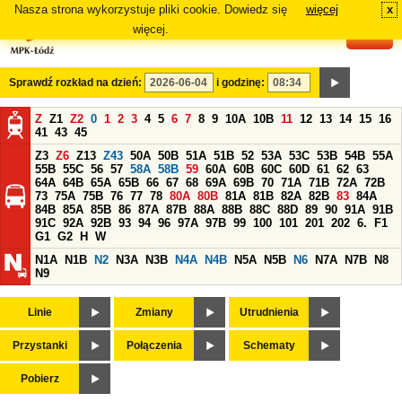
Nasza strona wykorzystuje pliki cookie. Dowiedz się
więcej
x
#
więcej.
Sprawdź rozkład na dzień:
i godzinę:
Z
Z1
Z2
0
1
2
3
4
5
6
7
8
9
10A
10B
11
12
13
14
15
16
41
43
45
Z3
Z6
Z13
Z43
50A
50B
51A
51B
52
53A
53C
53B
54B
55A
55B
55C
56
57
58A
58B
59
60A
60B
60C
60D
61
62
63
64A
64B
65A
65B
66
67
68
69A
69B
70
71A
71B
72A
72B
73
75A
75B
76
77
78
80A
80B
81A
81B
82A
82B
83
84A
84B
85A
85B
86
87A
87B
88A
88B
88C
88D
89
90
91A
91B
91C
92A
92B
93
94
96
97A
97B
99
100
101
201
202
6.
F1
G1
G2
H
W
N1A
N1B
N2
N3A
N3B
N4A
N4B
N5A
N5B
N6
N7A
N7B
N8
N9
Linie
Zmiany
Utrudnienia
Przystanki
Połączenia
Schematy
Pobierz