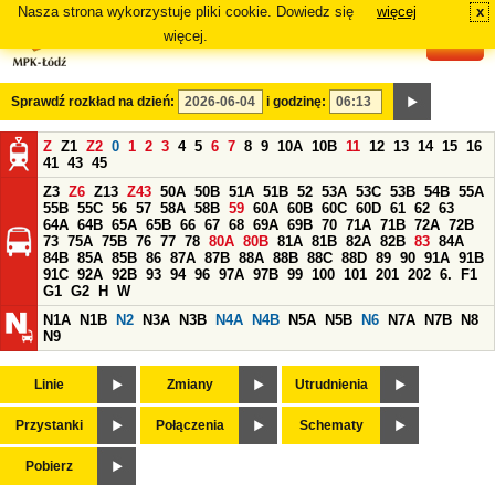
Nasza strona wykorzystuje pliki cookie. Dowiedz się
więcej
x
#
więcej.
Sprawdź rozkład na dzień:
i godzinę:
Z
Z1
Z2
0
1
2
3
4
5
6
7
8
9
10A
10B
11
12
13
14
15
16
41
43
45
Z3
Z6
Z13
Z43
50A
50B
51A
51B
52
53A
53C
53B
54B
55A
55B
55C
56
57
58A
58B
59
60A
60B
60C
60D
61
62
63
64A
64B
65A
65B
66
67
68
69A
69B
70
71A
71B
72A
72B
73
75A
75B
76
77
78
80A
80B
81A
81B
82A
82B
83
84A
84B
85A
85B
86
87A
87B
88A
88B
88C
88D
89
90
91A
91B
91C
92A
92B
93
94
96
97A
97B
99
100
101
201
202
6.
F1
G1
G2
H
W
N1A
N1B
N2
N3A
N3B
N4A
N4B
N5A
N5B
N6
N7A
N7B
N8
N9
Linie
Zmiany
Utrudnienia
Przystanki
Połączenia
Schematy
Pobierz