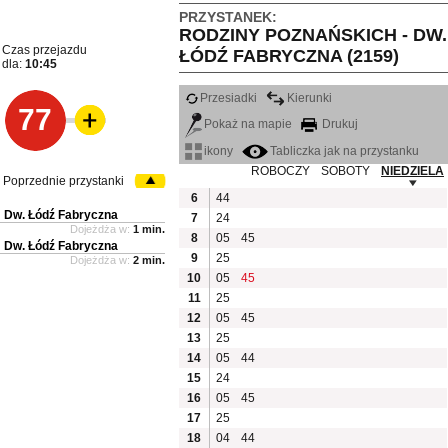
PRZYSTANEK:
RODZINY POZNAŃSKICH - DW.
Czas przejazdu
ŁÓDŹ FABRYCZNA (2159)
dla:
10:45
Przesiadki
Kierunki
77
Pokaż na mapie
Drukuj
ikony
Tabliczka jak na przystanku
ROBOCZY
SOBOTY
NIEDZIELA
Poprzednie przystanki
6
44
Dw. Łódź Fabryczna
7
24
Dojeżdża w:
1 min.
8
05
45
Dw. Łódź Fabryczna
9
25
Dojeżdża w:
2 min.
10
05
45
11
25
12
05
45
13
25
14
05
44
15
24
16
05
45
17
25
18
04
44