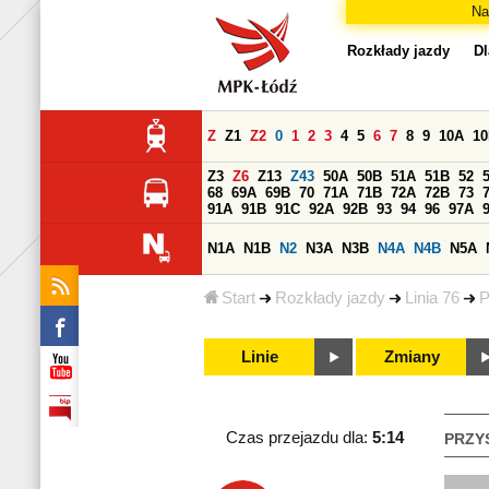
Na
Rozkłady jazdy
Dl
Z
Z1
Z2
0
1
2
3
4
5
6
7
8
9
10A
1
Z3
Z6
Z13
Z43
50A
50B
51A
51B
52
68
69A
69B
70
71A
71B
72A
72B
73
91A
91B
91C
92A
92B
93
94
96
97A
N1A
N1B
N2
N3A
N3B
N4A
N4B
N5A
Start
Rozkłady jazdy
Linia 76
P
Linie
Zmiany
Czas przejazdu dla:
5:14
PRZY