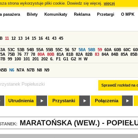
sza strona wykorzystuje pliki cookie. Dowiedz się więcej.
więcej
a pasażera
Bilety
Komunikaty
Reklama
Przetargi
O MPK
0B
11
12
13
14
15
16
41
43
45
53A
53C
53B
54B
55A
55B
55C
56
57
58A
58B
59
60A
60B
60C
60
75A
75B
76
77
78
80A
80B
81A
81B
82A
82B
83
84A
84B
85A
85B
97B
99
100
101
201
202
6.
F1
G1
G2
H
W
N5B
N6
N7A
N7B
N8
N9
rzystanek Popiełuszki
Sprawdź rozkład na d
Utrudnienia
Przystanki
Połączenia
MARATOŃSKA (WEW.) - POPIEŁUS
STANEK: