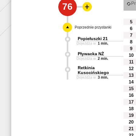
Pr
76
5
Poprzednie przystanki
6
7
Popiełuszki 21
8
Dojeżdża w:
1 min.
9
Pływacka NŻ
10
Dojeżdża w:
2 min.
11
Retkinia
12
Kusocińskiego
13
Dojeżdża w:
3 min.
14
15
16
17
18
19
20
21
22