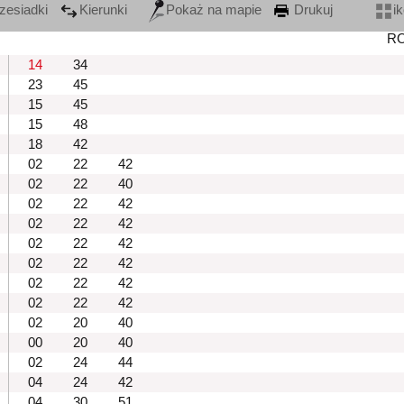
zesiadki
Kierunki
Pokaż na mapie
Drukuj
i
R
14
34
23
45
15
45
15
48
18
42
02
22
42
02
22
40
02
22
42
02
22
42
02
22
42
02
22
42
02
22
42
02
22
42
02
20
40
00
20
40
02
24
44
04
24
42
04
30
51