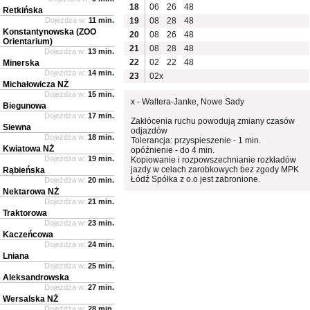
18
06
26
48
Retkińska
Dojeżdża w:
11 min.
19
08
28
48
Konstantynowska (ZOO
20
08
26
48
Orientarium)
21
08
28
48
Dojeżdża w:
13 min.
22
02
22
48
Minerska
Dojeżdża w:
14 min.
23
02x
Michałowicza NŻ
Dojeżdża w:
15 min.
x - Waltera-Janke, Nowe Sady
Biegunowa
Dojeżdża w:
17 min.
Zakłócenia ruchu powodują zmiany czasów
Siewna
odjazdów
Dojeżdża w:
18 min.
Tolerancja: przyspieszenie - 1 min.
Kwiatowa NŻ
opóźnienie - do 4 min.
Dojeżdża w:
19 min.
Kopiowanie i rozpowszechnianie rozkładów
jazdy w celach zarobkowych bez zgody MPK
Rąbieńska
Łódź Spółka z o.o jest zabronione.
Dojeżdża w:
20 min.
Nektarowa NŻ
Dojeżdża w:
21 min.
Traktorowa
Dojeżdża w:
23 min.
Kaczeńcowa
Dojeżdża w:
24 min.
Lniana
Dojeżdża w:
25 min.
Aleksandrowska
Dojeżdża w:
27 min.
Wersalska NŻ
Dojeżdża w:
28 min.