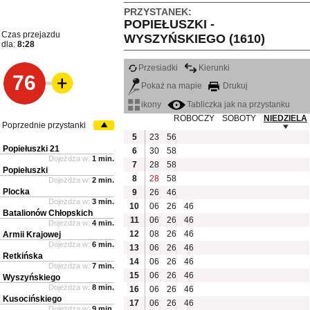
PRZYSTANEK:
POPIEŁUSZKI -
Czas przejazdu
WYSZYŃSKIEGO (1610)
dla:
8:28
Przesiadki
Kierunki
76
Pokaż na mapie
Drukuj
ikony
Tabliczka jak na przystanku
ROBOCZY
SOBOTY
NIEDZIELA
Poprzednie przystanki
5
23
56
Popiełuszki 21
6
30
58
Dojeżdża w:
1 min.
7
28
58
Popiełuszki
8
28
58
Dojeżdża w:
2 min.
Plocka
9
26
46
Dojeżdża w:
3 min.
10
06
26
46
Batalionów Chłopskich
11
06
26
46
Dojeżdża w:
4 min.
12
08
26
46
Armii Krajowej
Dojeżdża w:
6 min.
13
06
26
46
Retkińska
14
06
26
46
Dojeżdża w:
7 min.
15
06
26
46
Wyszyńskiego
Dojeżdża w:
8 min.
16
06
26
46
Kusocińskiego
17
06
26
46
Dojeżdża w:
9 min.