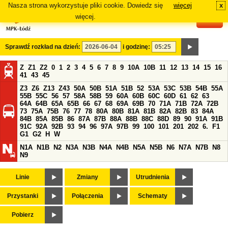
Nasza strona wykorzystuje pliki cookie. Dowiedz się
więcej
x
#
więcej.
Sprawdź rozkład na dzień:
i godzinę:
Z
Z1
Z2
0
1
2
3
4
5
6
7
8
9
10A
10B
11
12
13
14
15
16
41
43
45
Z3
Z6
Z13
Z43
50A
50B
51A
51B
52
53A
53C
53B
54B
55A
55B
55C
56
57
58A
58B
59
60A
60B
60C
60D
61
62
63
64A
64B
65A
65B
66
67
68
69A
69B
70
71A
71B
72A
72B
73
75A
75B
76
77
78
80A
80B
81A
81B
82A
82B
83
84A
84B
85A
85B
86
87A
87B
88A
88B
88C
88D
89
90
91A
91B
91C
92A
92B
93
94
96
97A
97B
99
100
101
201
202
6.
F1
G1
G2
H
W
N1A
N1B
N2
N3A
N3B
N4A
N4B
N5A
N5B
N6
N7A
N7B
N8
N9
Linie
Zmiany
Utrudnienia
Przystanki
Połączenia
Schematy
Pobierz