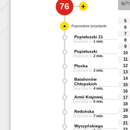
Pr
76
5
Poprzednie przystanki
6
7
Popiełuszki 21
8
Dojeżdża w:
1 min.
9
Popiełuszki
10
Dojeżdża w:
2 min.
11
12
Plocka
Dojeżdża w:
3 min.
13
14
Batalionów
Chłopskich
15
Dojeżdża w:
4 min.
16
Armii Krajowej
17
Dojeżdża w:
6 min.
18
19
Retkińska
Dojeżdża w:
7 min.
20
21
Wyszyńskiego
22