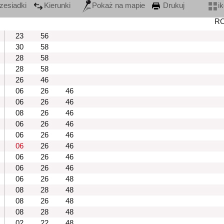
zesiadki
Kierunki
Pokaż na mapie
Drukuj
i
R
23
56
30
58
28
58
28
58
26
46
06
26
46
06
26
46
08
26
46
06
26
46
06
26
46
06
26
46
06
26
46
06
26
46
06
26
48
08
28
48
08
26
48
08
28
48
02
22
48