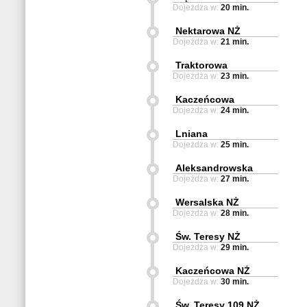
Dojeżdża w:
20 min.
Nektarowa NŻ
Dojeżdża w:
21 min.
Traktorowa
Dojeżdża w:
23 min.
Kaczeńcowa
Dojeżdża w:
24 min.
Lniana
Dojeżdża w:
25 min.
Aleksandrowska
Dojeżdża w:
27 min.
Wersalska NŻ
Dojeżdża w:
28 min.
Św. Teresy NŻ
Dojeżdża w:
29 min.
Kaczeńcowa NŻ
Dojeżdża w:
30 min.
Św. Teresy 109 NŻ