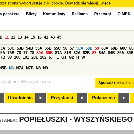
sza strona wykorzystuje pliki cookie. Dowiedz się więcej.
więcej
a pasażera
Bilety
Komunikaty
Reklama
Przetargi
O MPK
0B
11
12
13
14
15
16
41
43
45
53A
53C
53B
54B
55A
55B
55C
56
57
58A
58B
59
60A
60B
60C
60
75A
75B
76
77
78
80A
80B
81A
81B
82A
82B
83
84A
84B
85A
85B
97B
99
100
101
201
202
6.
F1
G1
G2
H
W
N5B
N6
N7A
N7B
N8
N9
rzystanek Wyszyńskiego
Sprawdź rozkład na d
Utrudnienia
Przystanki
Połączenia
POPIEŁUSZKI - WYSZYŃSKIEGO 
STANEK: