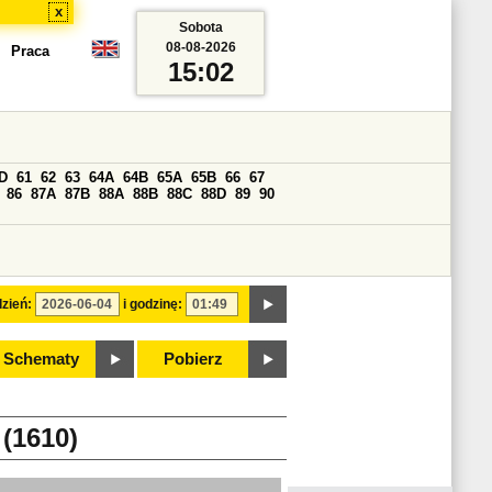
x
Sobota
08-08-2026
Praca
15:02
D
61
62
63
64A
64B
65A
65B
66
67
86
87A
87B
88A
88B
88C
88D
89
90
zień:
i godzinę:
Schematy
Pobierz
(1610)