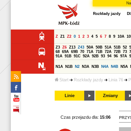
Na
Rozkłady jazdy
Dl
Z
Z1
Z2
0
1
2
3
4
5
6
7
8
9
10A
1
Z3
Z6
Z13
Z43
50A
50B
51A
51B
52
68
69A
69B
70
71A
71B
72A
72B
73
91A
91B
91C
92A
92B
93
94
96
97A
N1A
N1B
N2
N3A
N3B
N4A
N4B
N5A
Start
Rozkłady jazdy
Linia 76
P
Linie
Zmiany
Czas przejazdu dla:
15:06
PRZY